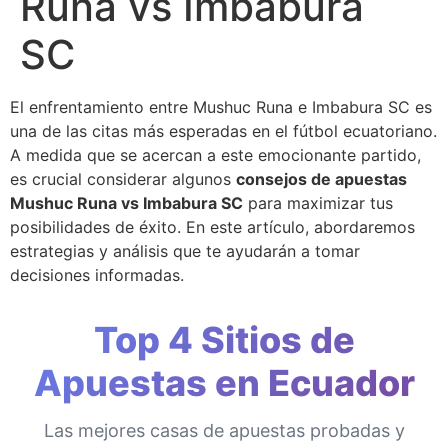
Runa vs Imbabura
SC
El enfrentamiento entre Mushuc Runa e Imbabura SC es
una de las citas más esperadas en el fútbol ecuatoriano.
A medida que se acercan a este emocionante partido,
es crucial considerar algunos
consejos de apuestas
Mushuc Runa vs Imbabura SC
para maximizar tus
posibilidades de éxito. En este artículo, abordaremos
estrategias y análisis que te ayudarán a tomar
decisiones informadas.
Top 4 Sitios de
Apuestas en Ecuador
Las mejores casas de apuestas probadas y