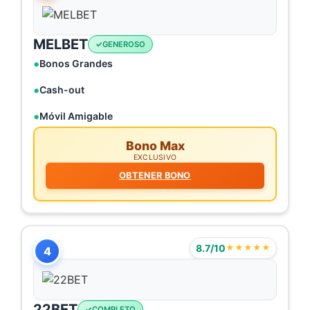
MELBET
GENEROSO
Bonos Grandes
Cash-out
Móvil Amigable
Bono Max
EXCLUSIVO
OBTENER BONO
8.7/10
★★★★★
4
22BET
COMPLETO