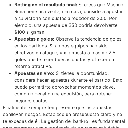
Betting en el resultado final:
Si crees que Mushuc
Runa tiene una ventaja en casa, considera apostar
a su victoria con cuotas alrededor de 2.00. Por
ejemplo, una apuesta de $50 podría devolverte
$100 si ganan.
Apuestas a goles:
Observa la tendencia de goles
en los partidos. Si ambos equipos han sido
efectivos en ataque, una apuesta a más de 2.5
goles puede tener buenas cuotas y ofrecer un
retorno atractivo.
Apuestas en vivo:
Si tienes la oportunidad,
considera hacer apuestas durante el partido. Esto
puede permitirte aprovechar momentos clave,
como un penal o una expulsión, para obtener
mejores cuotas.
Finalmente, siempre ten presente que las apuestas
conllevan riesgos. Establece un presupuesto claro y no
te excedas de él. La gestión del bankroll es fundamental
para mantener una experiencia de apuestas saludable.