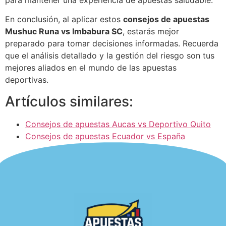
En conclusión, al aplicar estos
consejos de apuestas
Mushuc Runa vs Imbabura SC
, estarás mejor
preparado para tomar decisiones informadas. Recuerda
que el análisis detallado y la gestión del riesgo son tus
mejores aliados en el mundo de las apuestas
deportivas.
Artículos similares:
Consejos de apuestas Aucas vs Deportivo Quito
Consejos de apuestas Ecuador vs España