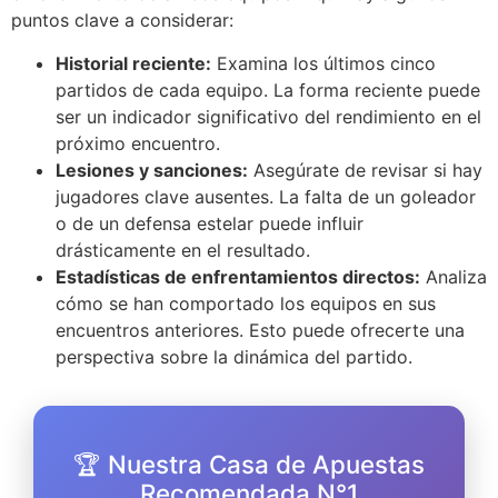
puntos clave a considerar:
Historial reciente:
Examina los últimos cinco
partidos de cada equipo. La forma reciente puede
ser un indicador significativo del rendimiento en el
próximo encuentro.
Lesiones y sanciones:
Asegúrate de revisar si hay
jugadores clave ausentes. La falta de un goleador
o de un defensa estelar puede influir
drásticamente en el resultado.
Estadísticas de enfrentamientos directos:
Analiza
cómo se han comportado los equipos en sus
encuentros anteriores. Esto puede ofrecerte una
perspectiva sobre la dinámica del partido.
🏆 Nuestra Casa de Apuestas
Recomendada N°1