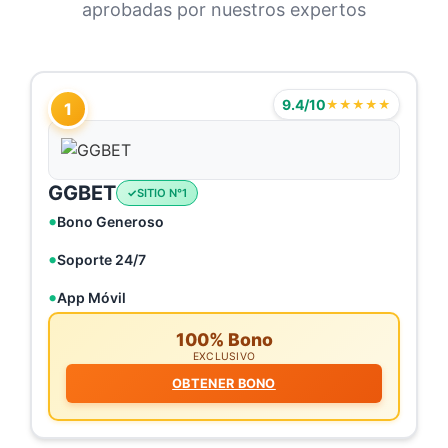
aprobadas por nuestros expertos
9.4/10
★★★★★
1
GGBET
SITIO N°1
Bono Generoso
Soporte 24/7
App Móvil
100% Bono
EXCLUSIVO
OBTENER BONO