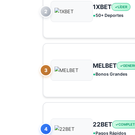
1XBET
LÍDER
2
50+ Deportes
MELBET
GENER
3
Bonos Grandes
22BET
COMPLE
4
Pagos Rápidos