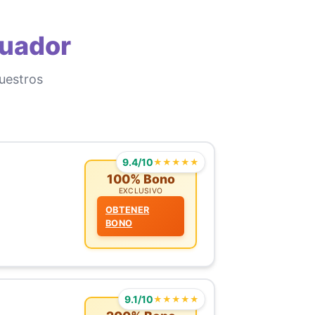
cuador
uestros
9.4/10
★★★★★
100% Bono
EXCLUSIVO
OBTENER
BONO
9.1/10
★★★★★