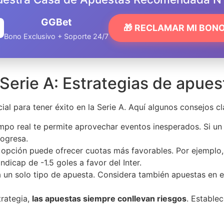
GGBet
🎁 RECLAMAR MI BON
Bono Exclusivo + Soporte 24/7
erie A: Estrategias de apues
al para tener éxito en la Serie A. Aquí algunos consejos cl
mpo real te permite aprovechar eventos inesperados. Si un
rogresa.
opción puede ofrecer cuotas más favorables. Por ejemplo, s
dicap de -1.5 goles a favor del Inter.
a un solo tipo de apuesta. Considera también apuestas en el
trategia,
las apuestas siempre conllevan riesgos
. Estable