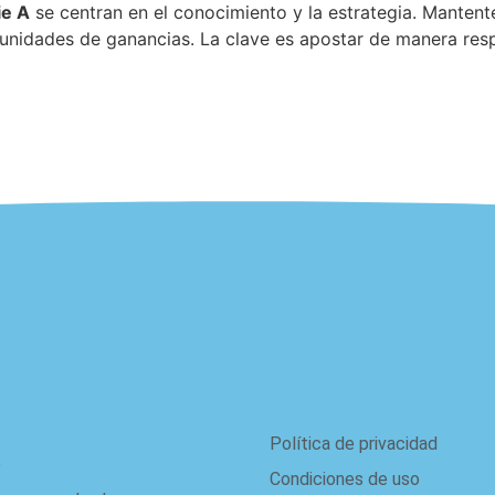
ie A
se centran en el conocimiento y la estrategia. Mantent
unidades de ganancias. La clave es apostar de manera res
erca de
Legal
sotros
Política de privacidad
o
Condiciones de uso