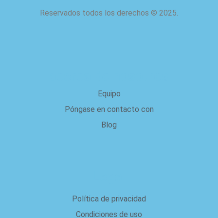
Reservados todos los derechos
©
2025.
acerca de nosotros
Equipo
Póngase en contacto con
Blog
Legal
Política de privacidad
Condiciones de uso