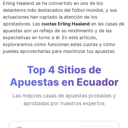
Erling Haaland se ha convertido en uno de los
delanteros más destacados del fútbol mundial, y sus
actuaciones han captado la atención de los
apostadores. Las
cuotas Erling Haaland
en las casas de
apuestas son un reflejo de su rendimiento y de las
expectativas en torno a él. En este artículo,
exploraremos cómo funcionan estas cuotas y cómo
puedes aprovecharlas para maximizar tus apuestas.
Top 4 Sitios de
Apuestas en Ecuador
Las mejores casas de apuestas probadas y
aprobadas por nuestros expertos