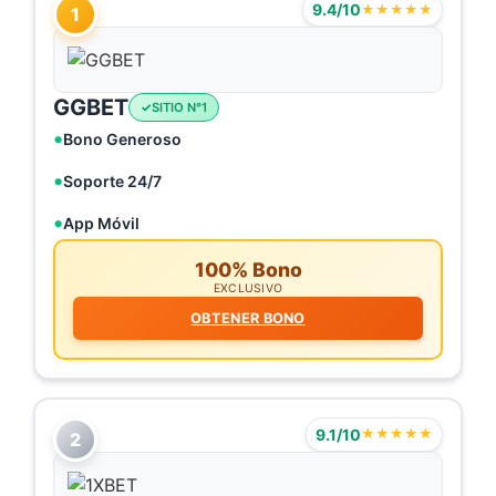
9.4/10
★★★★★
1
GGBET
SITIO N°1
Bono Generoso
Soporte 24/7
App Móvil
100% Bono
EXCLUSIVO
OBTENER BONO
9.1/10
★★★★★
2