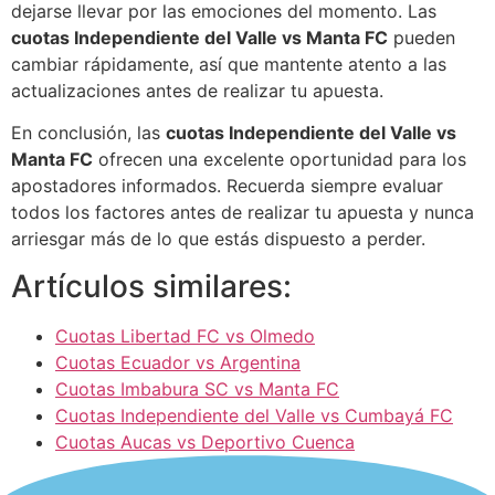
dejarse llevar por las emociones del momento. Las
cuotas Independiente del Valle vs Manta FC
pueden
cambiar rápidamente, así que mantente atento a las
actualizaciones antes de realizar tu apuesta.
En conclusión, las
cuotas Independiente del Valle vs
Manta FC
ofrecen una excelente oportunidad para los
apostadores informados. Recuerda siempre evaluar
todos los factores antes de realizar tu apuesta y nunca
arriesgar más de lo que estás dispuesto a perder.
Artículos similares:
Cuotas Libertad FC vs Olmedo
Cuotas Ecuador vs Argentina
Cuotas Imbabura SC vs Manta FC
Cuotas Independiente del Valle vs Cumbayá FC
Cuotas Aucas vs Deportivo Cuenca