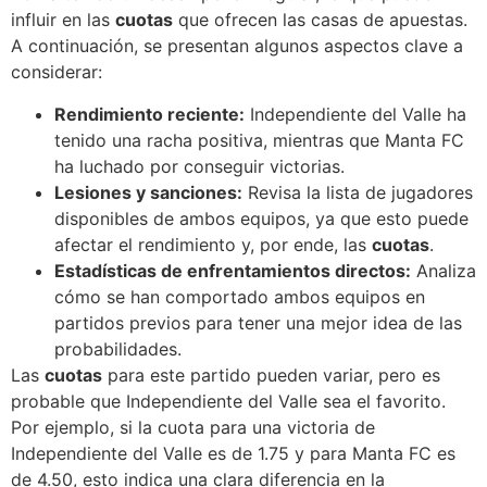
influir en las
cuotas
que ofrecen las casas de apuestas.
A continuación, se presentan algunos aspectos clave a
considerar:
Rendimiento reciente:
Independiente del Valle ha
tenido una racha positiva, mientras que Manta FC
ha luchado por conseguir victorias.
Lesiones y sanciones:
Revisa la lista de jugadores
disponibles de ambos equipos, ya que esto puede
afectar el rendimiento y, por ende, las
cuotas
.
Estadísticas de enfrentamientos directos:
Analiza
cómo se han comportado ambos equipos en
partidos previos para tener una mejor idea de las
probabilidades.
Las
cuotas
para este partido pueden variar, pero es
probable que Independiente del Valle sea el favorito.
Por ejemplo, si la cuota para una victoria de
Independiente del Valle es de 1.75 y para Manta FC es
de 4.50, esto indica una clara diferencia en la