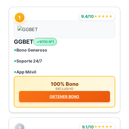
9.4/10
★★★★★
1
GGBET
SITIO N°1
Bono Generoso
Soporte 24/7
App Móvil
100% Bono
EXCLUSIVO
OBTENER BONO
9.1/10
★★★★★
2