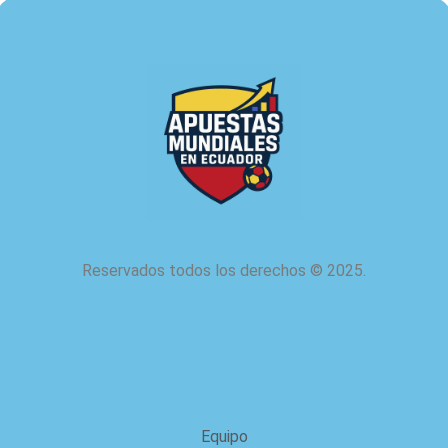
Reservados todos los derechos
©
2025.
acerca de nosotros
Equipo