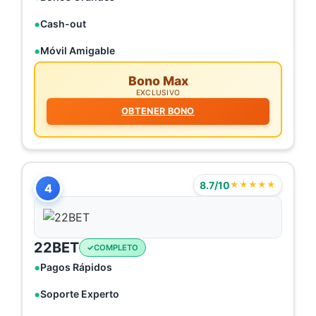
Cash-out
Móvil Amigable
Bono Max
EXCLUSIVO
OBTENER BONO
8.7/10
★★★★★
4
22BET
COMPLETO
Pagos Rápidos
Soporte Experto