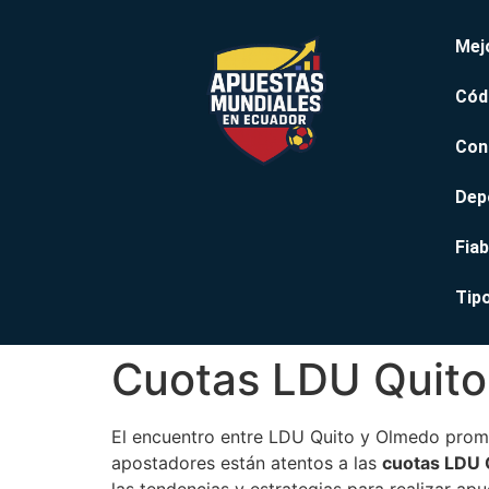
Mej
Cód
Con
Dep
Fiab
Tip
Cuotas LDU Quito
El encuentro entre LDU Quito y Olmedo promet
apostadores están atentos a las
cuotas LDU 