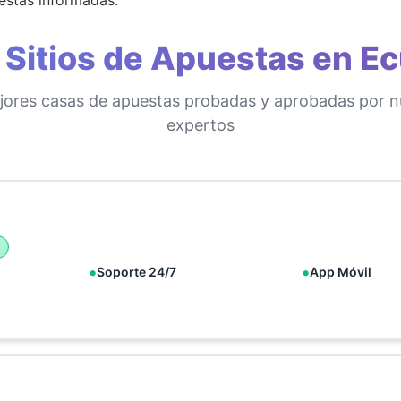
uestas informadas.
 Sitios de Apuestas en E
jores casas de apuestas probadas y aprobadas por n
expertos
Soporte 24/7
App Móvil