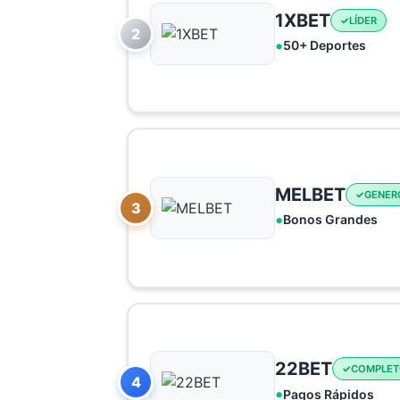
1XBET
LÍDER
2
50+ Deportes
MELBET
GENER
3
Bonos Grandes
22BET
COMPLE
4
Pagos Rápidos