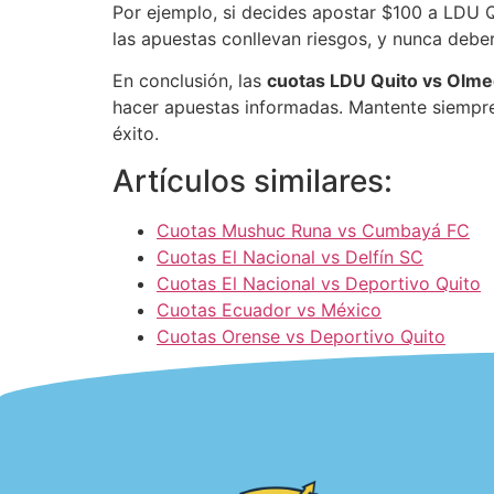
Por ejemplo, si decides apostar $100 a LDU Q
las apuestas conllevan riesgos, y nunca debe
En conclusión, las
cuotas LDU Quito vs Olm
hacer apuestas informadas. Mantente siempre 
éxito.
Artículos similares:
Cuotas Mushuc Runa vs Cumbayá FC
Cuotas El Nacional vs Delfín SC
Cuotas El Nacional vs Deportivo Quito
Cuotas Ecuador vs México
Cuotas Orense vs Deportivo Quito