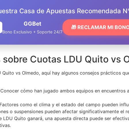
uestra Casa de Apuestas Recomendada N
GGBet
🎁 RECLAMAR MI BON
Bono Exclusivo + Soporte 24/7
s sobre Cuotas LDU Quito vs
U Quito vs Olmedo, aquí hay algunos consejos prácticos q
Conocer cómo han jugado ambos equipos en encuentros ant
Factores como el clima y el estado del campo pueden influi
ones o suspensiones pueden afectar significativamente el r
e LDU Quito ganará, una apuesta directa puede ser efectiv
ivas.