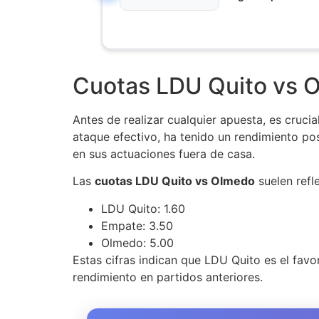
Cuotas LDU Quito vs O
Antes de realizar cualquier apuesta, es cruc
ataque efectivo, ha tenido un rendimiento po
en sus actuaciones fuera de casa.
Las
cuotas LDU Quito vs Olmedo
suelen refle
LDU Quito: 1.60
Empate: 3.50
Olmedo: 5.00
Estas cifras indican que LDU Quito es el favo
rendimiento en partidos anteriores.