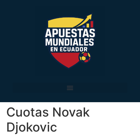
Cuotas Novak
Djokovic