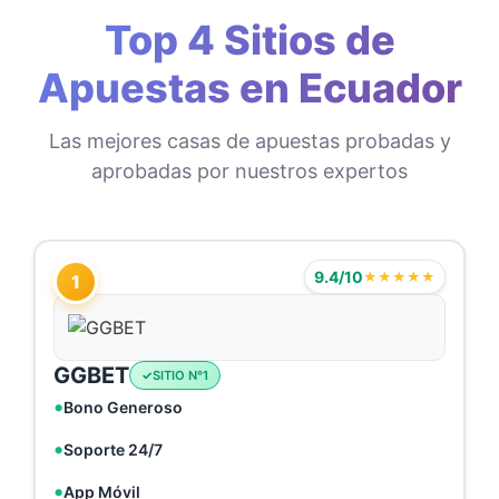
Top 4 Sitios de
Apuestas en Ecuador
Las mejores casas de apuestas probadas y
aprobadas por nuestros expertos
9.4/10
★★★★★
1
GGBET
SITIO N°1
Bono Generoso
Soporte 24/7
App Móvil