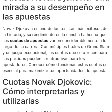
mirada a su desempeño en
las apuestas
Novak Djokovic es uno de los tenistas más exitosos de
la historia, y su rendimiento en la cancha ha hecho que
sus
cuotas de apuestas
varíen considerablemente a lo
largo de su carrera. Con múltiples títulos de Grand Slam
y un juego excepcional, las cuotas que se ofrecen para
sus partidos pueden ser atractivas para los
apostadores. Conocer cómo funcionan estas cuotas es
esencial para maximizar tus oportunidades de apuesta.
Cuotas Novak Djokovic:
Cómo interpretarlas y
utilizarlas