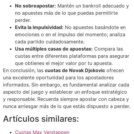
No sobreapostar:
Mantén un bankroll adecuado y
no apuestes más de lo que puedas permitirte
perder.
Evita la impulsividad:
No apuestes basándote en
emociones o en el impulso del momento; analiza
cada partido cuidadosamente.
Usa múltiples casas de apuestas:
Compara las
cuotas entre diferentes plataformas para asegurar
que obtienes el mejor valor por tu apuesta.
En conclusión, las
cuotas de Novak Djokovic
ofrecen
una excelente oportunidad para los apostadores
informados. Sin embargo, es fundamental analizar cada
aspecto del juego y establecer un enfoque estratégico
y responsable. Recuerda siempre apostar con cabeza y
nunca arriesgar más de lo que estás dispuesto a perder.
Artículos similares:
Cuotas Max Verstappen