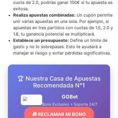
cuota de 2.0, podrías ganar 100€ si tu apuesta es
exitosa.
Realiza apuestas combinadas:
Un cupón permite
unir varias apuestas en una sola. Por ejemplo, si
apuestas en tres partidos con cuotas de 1.5, 2.0 y
1.8, tu ganancia potencial se multiplicará.
Establece un presupuesto:
Define un límite de
gasto y no lo sobrepases. Esto te ayudará a
manejar el riesgo y evitar pérdidas significativas.
🏆 Nuestra Casa de Apuestas
Recomendada N°1
GGBet
Bono Exclusivo + Soporte 24/7
🎁 RECLAMAR MI BONO