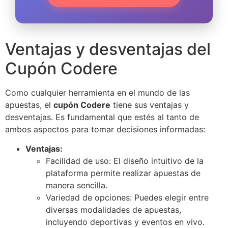
Ventajas y desventajas del
Cupón Codere
Como cualquier herramienta en el mundo de las
apuestas, el
cupón Codere
tiene sus ventajas y
desventajas. Es fundamental que estés al tanto de
ambos aspectos para tomar decisiones informadas:
Ventajas:
Facilidad de uso: El diseño intuitivo de la
plataforma permite realizar apuestas de
manera sencilla.
Variedad de opciones: Puedes elegir entre
diversas modalidades de apuestas,
incluyendo deportivas y eventos en vivo.