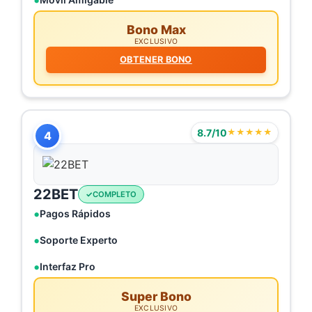
Bono Max
EXCLUSIVO
OBTENER BONO
8.7/10
★★★★★
4
22BET
COMPLETO
Pagos Rápidos
Soporte Experto
Interfaz Pro
Super Bono
EXCLUSIVO