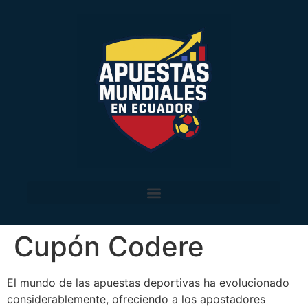
Cupón Codere
El mundo de las apuestas deportivas ha evolucionado
considerablemente, ofreciendo a los apostadores