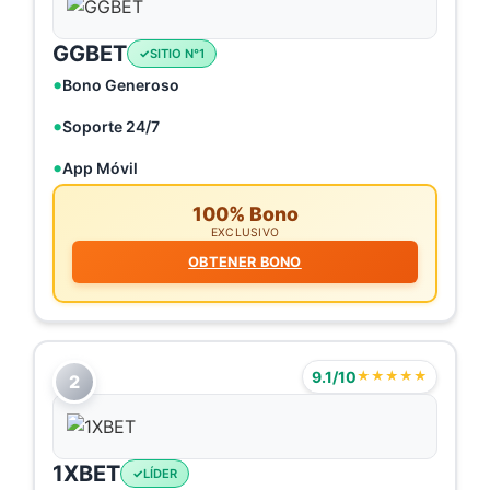
GGBET
SITIO N°1
Bono Generoso
Soporte 24/7
App Móvil
100% Bono
EXCLUSIVO
OBTENER BONO
9.1/10
★★★★★
2
1XBET
LÍDER