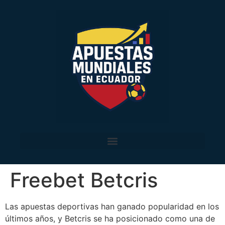
Freebet Betcris
Las apuestas deportivas han ganado popularidad en los
últimos años, y Betcris se ha posicionado como una de