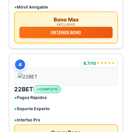
Móvil Amigable
Bono Max
EXCLUSIVO
OBTENER BONO
8.7/10
★★★★★
4
22BET
COMPLETO
Pagos Rápidos
Soporte Experto
Interfaz Pro