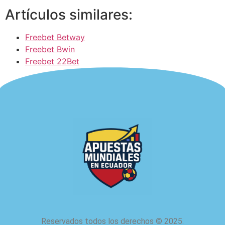
Artículos similares:
Freebet Betway
Freebet Bwin
Freebet 22Bet
Reservados todos los derechos
©
2025.