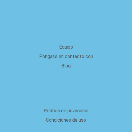
acerca de nosotros
Equipo
Póngase en contacto con
Blog
Legal
Política de privacidad
Condiciones de uso