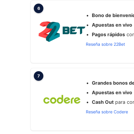
6
Bono de bienvenid
Apuestas en vivo
Pagos rápidos
con
Reseña sobre 22Bet
7
Grandes bonos de
Apuestas en vivo
Cash Out
para con
Reseña sobre Codere