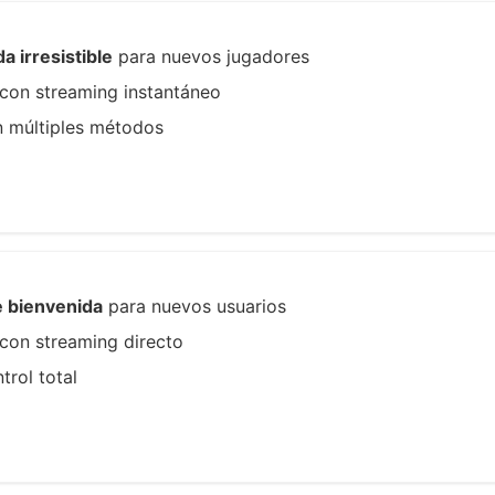
a irresistible
para nuevos jugadores
con streaming instantáneo
 múltiples métodos
 bienvenida
para nuevos usuarios
con streaming directo
trol total