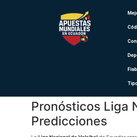
Mej
Cód
Con
Dep
Fiab
Tip
Pronósticos Liga N
Predicciones