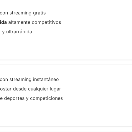
con streaming gratis
ida
altamente competitivos
a y ultrarrápida
con streaming instantáneo
ostar desde cualquier lugar
e deportes y competiciones