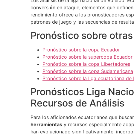
Los an
á
lisis de la liga nacional de voleibol 
conversi
ó
n en ataque, elementos que definen
rendimiento ofrece a los pronosticadores es
patrones de juego y las secuencias de resulta
Pronóstico sobre otra
Pronóstico sobre la copa Ecuador
Pronóstico sobre la supercopa Ecuador
Pronóstico sobre la copa Libertadores
Pronóstico sobre la copa Sudamericana
Pronóstico sobre la liga ecuatoriana de
Pronósticos Liga Naci
Recursos de Análisis
Para los aficionados ecuatorianos que busca
herramientas
y recursos especialmente ada
han evolucionado significativamente, incorp