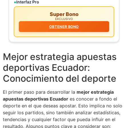
Interfaz Pro
Super Bono
EXCLUSIVO
OBTENER BONO
Mejor estrategia apuestas
deportivas Ecuador:
Conocimiento del deporte
El primer paso para desarrollar la
mejor estrategia
apuestas deportivas Ecuador
es conocer a fondo el
deporte en el que deseas apostar. Esto implica no solo
seguir los partidos, sino también analizar estadísticas,
tendencias y cualquier factor que pueda influir en el
resultado. Algunos puntos clave a considerar son: