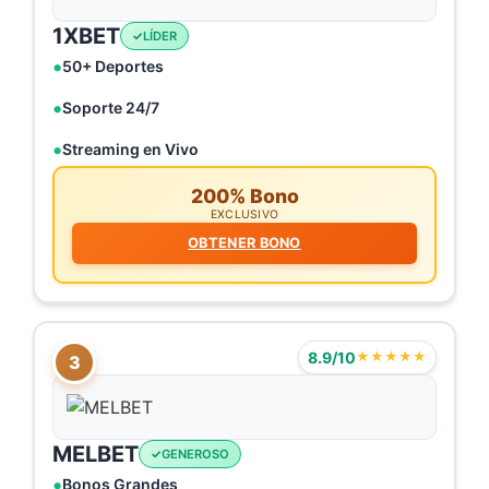
1XBET
LÍDER
50+ Deportes
Soporte 24/7
Streaming en Vivo
200% Bono
EXCLUSIVO
OBTENER BONO
8.9/10
★★★★★
3
MELBET
GENEROSO
Bonos Grandes