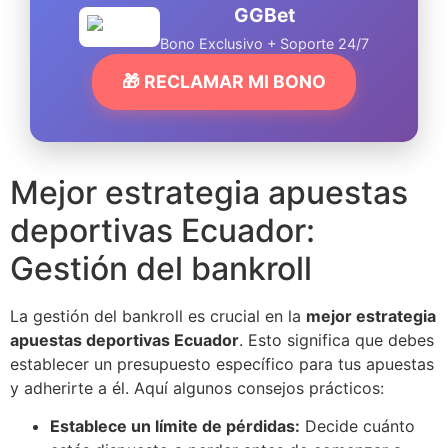
GGBet
Bono Exclusivo + Soporte 24/7
🎁 RECLAMAR MI BONO
Mejor estrategia apuestas
deportivas Ecuador:
Gestión del bankroll
La gestión del bankroll es crucial en la
mejor estrategia
apuestas deportivas Ecuador
. Esto significa que debes
establecer un presupuesto específico para tus apuestas
y adherirte a él. Aquí algunos consejos prácticos:
Establece un límite de pérdidas:
Decide cuánto