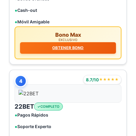
Cash-out
Móvil Amigable
Bono Max
EXCLUSIVO
OBTENER BONO
8.7/10
★★★★★
4
22BET
COMPLETO
Pagos Rápidos
Soporte Experto