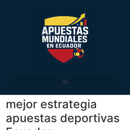
mejor estrategia
apuestas deportivas