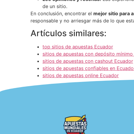
de un sitio.
En conclusión, encontrar el
mejor sitio para 
responsable y no arriesgar más de lo que est
Artículos similares:
top sitios de apuestas Ecuador
sitios de apuestas con depósito mínimo
sitios de apuestas con cashout Ecuador
sitios de apuestas confiables en Ecuado
sitios de apuestas online Ecuador
ac