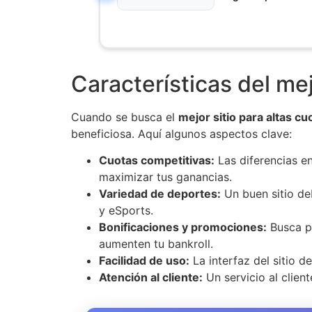
Características del mej
Cuando se busca el
mejor sitio para altas c
beneficiosa. Aquí algunos aspectos clave:
Cuotas competitivas:
Las diferencias en
maximizar tus ganancias.
Variedad de deportes:
Un buen sitio de
y eSports.
Bonificaciones y promociones:
Busca pl
aumenten tu bankroll.
Facilidad de uso:
La interfaz del sitio d
Atención al cliente:
Un servicio al clien