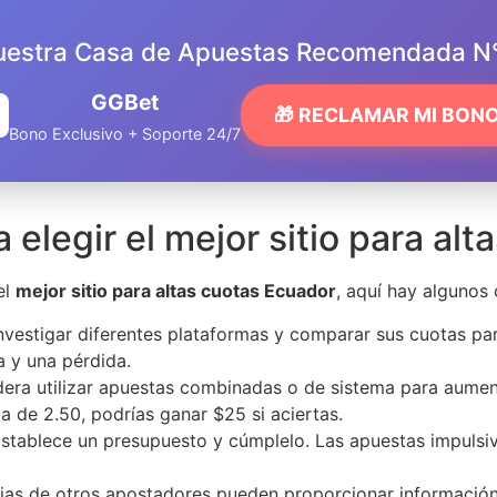
uestra Casa de Apuestas Recomendada N
GGBet
🎁 RECLAMAR MI BON
Bono Exclusivo + Soporte 24/7
legir el mejor sitio para alt
el
mejor sitio para altas cuotas Ecuador
, aquí hay algunos
vestigar diferentes plataformas y comparar sus cuotas par
a y una pérdida.
era utilizar apuestas combinadas o de sistema para aumenta
 de 2.50, podrías ganar $25 si aciertas.
stablece un presupuesto y cúmplelo. Las apuestas impulsiva
as de otros apostadores pueden proporcionar información v