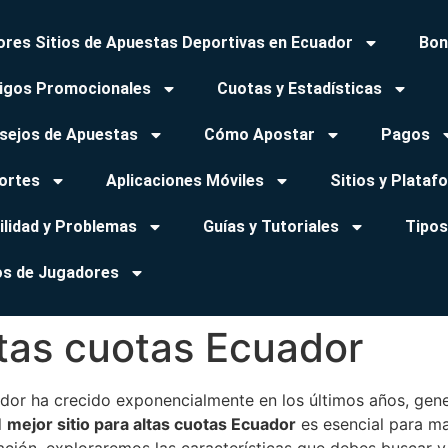
ores Sitios de Apuestas Deportivas en Ecuador
Bon
igos Promocionales
Cuotas y Estadísticas
sejos de Apuestas
Cómo Apostar
Pagos
ortes
Aplicaciones Móviles
Sitios y Plataf
ilidad y Problemas
Guías y Tutoriales
Tipos
os de Jugadores
ltas cuotas Ecuador
ador ha crecido exponencialmente en los últimos años, ge
l
mejor sitio para altas cuotas Ecuador
es esencial para ma