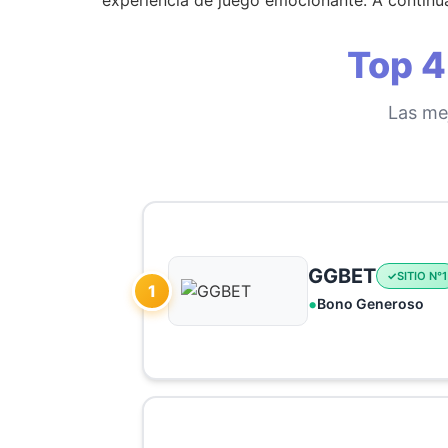
experiencia de juego emocionante. A continu
Top 4
Las me
GGBET
SITIO N°1
1
Bono Generoso