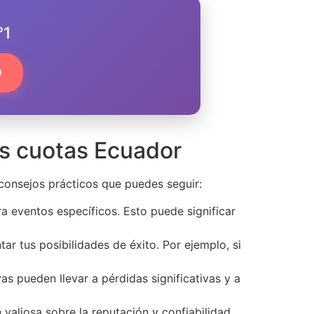
°1
O
as cuotas Ecuador
 consejos prácticos que puedes seguir:
a eventos específicos. Esto puede significar
r tus posibilidades de éxito. Por ejemplo, si
s pueden llevar a pérdidas significativas y a
aliosa sobre la reputación y confiabilidad