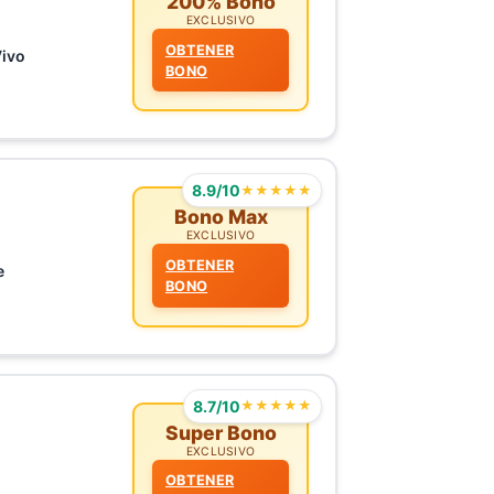
200% Bono
EXCLUSIVO
OBTENER
Vivo
BONO
8.9/10
★★★★★
Bono Max
EXCLUSIVO
OBTENER
e
BONO
8.7/10
★★★★★
Super Bono
EXCLUSIVO
OBTENER