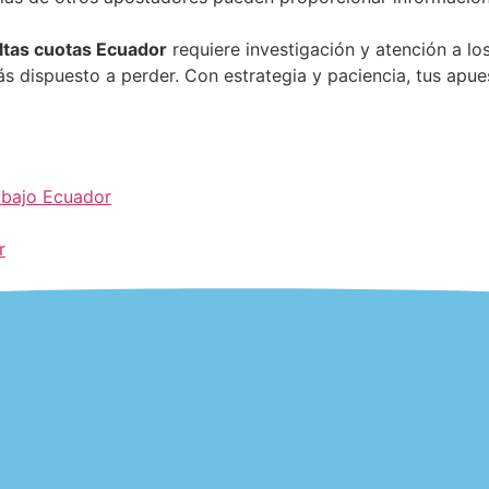
altas cuotas Ecuador
requiere investigación y atención a lo
ás dispuesto a perder. Con estrategia y paciencia, tus apu
 bajo Ecuador
r
erca de
Legal