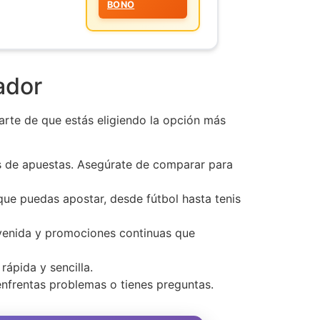
BONO
ador
rarte de que estás eligiendo la opción más
sas de apuestas. Asegúrate de comparar para
ue puedas apostar, desde fútbol hasta tenis
nvenida y promociones continuas que
rápida y sencilla.
 enfrentas problemas o tienes preguntas.