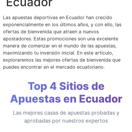
Ecuador
Las apuestas deportivas en Ecuador han crecido
exponencialmente en los últimos años, y con ello, las
ofertas de bienvenida que atraen a nuevos
apostadores. Estas promociones son una excelente
manera de comenzar en el mundo de las apuestas,
maximizando tu inversión inicial. En este artículo,
exploraremos las mejores ofertas de bienvenida que
puedes encontrar en el mercado ecuatoriano.
Top 4 Sitios de
Apuestas en Ecuador
Las mejores casas de apuestas probadas y
aprobadas por nuestros expertos