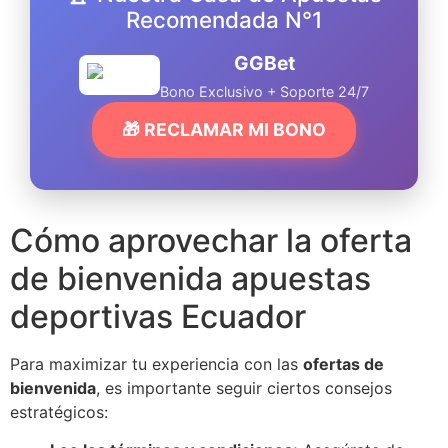
Recomendada N°1
GGBet
Bono Exclusivo + Soporte 24/7
🎁 RECLAMAR MI BONO
Cómo aprovechar la oferta
de bienvenida apuestas
deportivas Ecuador
Para maximizar tu experiencia con las
ofertas de
bienvenida
, es importante seguir ciertos consejos
estratégicos: