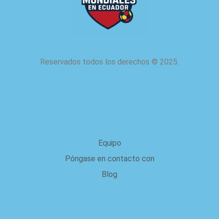
Reservados todos los derechos
©
2025.
acerca de nosotros
Equipo
Póngase en contacto con
Blog