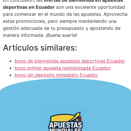
En conclusión, las
ofertas de bienvenida en apuestas
deportivas en Ecuador
son una excelente oportunidad
para comenzar en el mundo de las apuestas. Aprovecha
estas promociones, pero siempre manteniendo una
gestión adecuada de tu presupuesto y apostando de
manera informada. ¡Buena suerte!
Artículos similares:
bono de bienvenida apuestas deportivas Ecuador
bono primer apuesta reembolsada Ecuador
bono sin depósito inmediato Ecuador