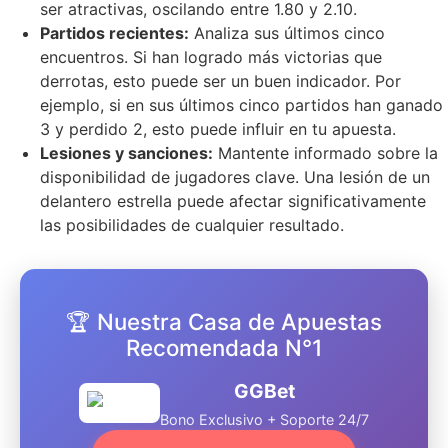
ser atractivas, oscilando entre 1.80 y 2.10.
Partidos recientes:
Analiza sus últimos cinco
encuentros. Si han logrado más victorias que
derrotas, esto puede ser un buen indicador. Por
ejemplo, si en sus últimos cinco partidos han ganado
3 y perdido 2, esto puede influir en tu apuesta.
Lesiones y sanciones:
Mantente informado sobre la
disponibilidad de jugadores clave. Una lesión de un
delantero estrella puede afectar significativamente
las posibilidades de cualquier resultado.
🏆 Nuestra Casa de Apuestas
Recomendada N°1
GGBet
Bono Exclusivo + Soporte 24/7