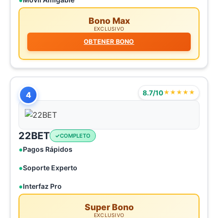
Bono Max
EXCLUSIVO
OBTENER BONO
8.7/10
★★★★★
4
22BET
COMPLETO
Pagos Rápidos
Soporte Experto
Interfaz Pro
Super Bono
EXCLUSIVO