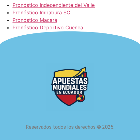
Pronóstico Independiente del Valle
Pronóstico Imbabura SC
Pronóstico Macará
Pronóstico Deportivo Cuenca
Reservados todos los derechos
©
2025.