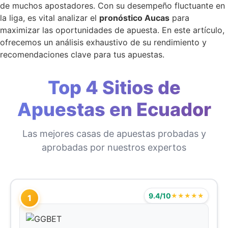
de muchos apostadores. Con su desempeño fluctuante en
la liga, es vital analizar el
pronóstico Aucas
para
maximizar las oportunidades de apuesta. En este artículo,
ofrecemos un análisis exhaustivo de su rendimiento y
recomendaciones clave para tus apuestas.
Top 4 Sitios de
Apuestas en Ecuador
Las mejores casas de apuestas probadas y
aprobadas por nuestros expertos
9.4/10
★★★★★
1