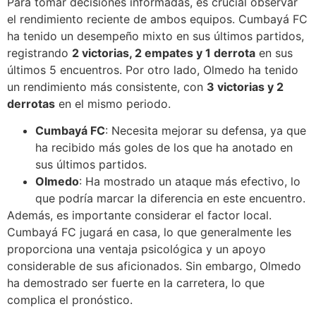
Para tomar decisiones informadas, es crucial observar
el rendimiento reciente de ambos equipos. Cumbayá FC
ha tenido un desempeño mixto en sus últimos partidos,
registrando
2 victorias, 2 empates y 1 derrota
en sus
últimos 5 encuentros. Por otro lado, Olmedo ha tenido
un rendimiento más consistente, con
3 victorias y 2
derrotas
en el mismo periodo.
Cumbayá FC
: Necesita mejorar su defensa, ya que
ha recibido más goles de los que ha anotado en
sus últimos partidos.
Olmedo
: Ha mostrado un ataque más efectivo, lo
que podría marcar la diferencia en este encuentro.
Además, es importante considerar el factor local.
Cumbayá FC jugará en casa, lo que generalmente les
proporciona una ventaja psicológica y un apoyo
considerable de sus aficionados. Sin embargo, Olmedo
ha demostrado ser fuerte en la carretera, lo que
complica el pronóstico.