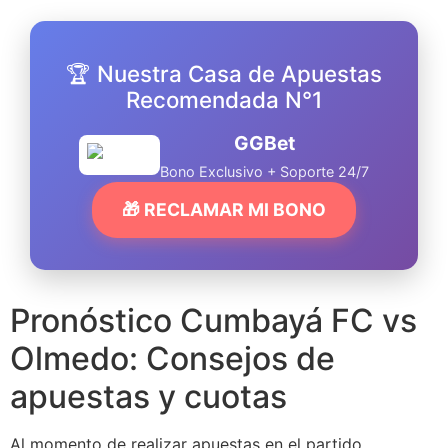
🏆 Nuestra Casa de Apuestas
Recomendada N°1
GGBet
Bono Exclusivo + Soporte 24/7
🎁 RECLAMAR MI BONO
Pronóstico Cumbayá FC vs
Olmedo: Consejos de
apuestas y cuotas
Al momento de realizar apuestas en el partido