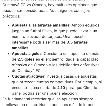
Cumbayá FC vs Olmedo, hay múltiples opciones que
pueden ser consideradas. Aquí algunos consejos
prácticos:
Apuesta a las tarjetas amarillas
: Ambos equipos
juegan un fútbol físico, lo que puede llevar a un
número elevado de tarjetas. Una apuesta
interesante podría ser más de
3.5 tarjetas
amarillas
.
Apuesta a goles
: Considera una apuesta de más
de
2.5 goles
en el encuentro, dada la capacidad
ofensiva de Olmedo y las debilidades defensivas
de Cumbayá FC.
Cuotas atractivas
: Investiga casas de apuestas
que ofrezcan cuotas competitivas. Por ejemplo, si
encuentras una cuota de
2.10
para que Olmedo
gane, podría ser una buena elección.
Es fundamental recordar que las apuestas siempre
conllevan un riesgo. Nunca apuestes más de lo que