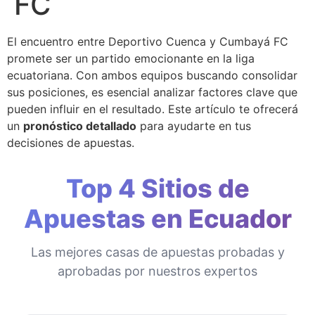
FC
El encuentro entre Deportivo Cuenca y Cumbayá FC
promete ser un partido emocionante en la liga
ecuatoriana. Con ambos equipos buscando consolidar
sus posiciones, es esencial analizar factores clave que
pueden influir en el resultado. Este artículo te ofrecerá
un
pronóstico detallado
para ayudarte en tus
decisiones de apuestas.
Top 4 Sitios de
Apuestas en Ecuador
Las mejores casas de apuestas probadas y
aprobadas por nuestros expertos