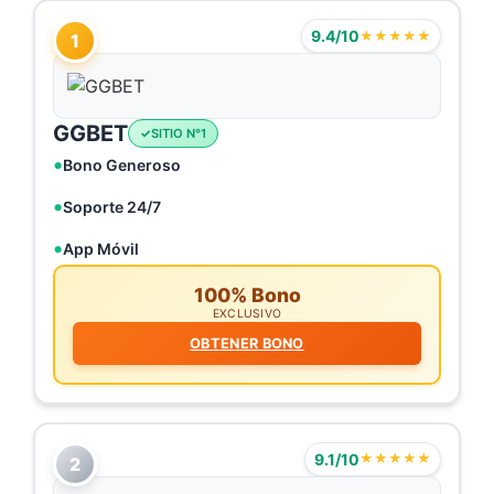
9.4/10
★★★★★
1
GGBET
SITIO N°1
Bono Generoso
Soporte 24/7
App Móvil
100% Bono
EXCLUSIVO
OBTENER BONO
9.1/10
★★★★★
2