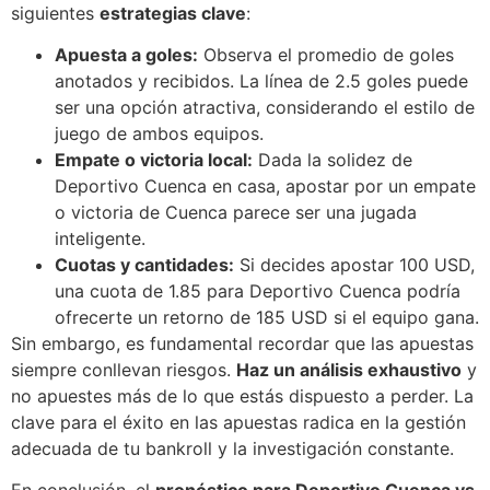
siguientes
estrategias clave
:
Apuesta a goles:
Observa el promedio de goles
anotados y recibidos. La línea de 2.5 goles puede
ser una opción atractiva, considerando el estilo de
juego de ambos equipos.
Empate o victoria local:
Dada la solidez de
Deportivo Cuenca en casa, apostar por un empate
o victoria de Cuenca parece ser una jugada
inteligente.
Cuotas y cantidades:
Si decides apostar 100 USD,
una cuota de 1.85 para Deportivo Cuenca podría
ofrecerte un retorno de 185 USD si el equipo gana.
Sin embargo, es fundamental recordar que las apuestas
siempre conllevan riesgos.
Haz un análisis exhaustivo
y
no apuestes más de lo que estás dispuesto a perder. La
clave para el éxito en las apuestas radica en la gestión
adecuada de tu bankroll y la investigación constante.