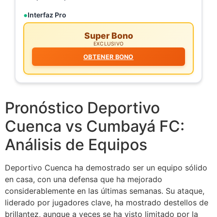
Interfaz Pro
Super Bono
EXCLUSIVO
OBTENER BONO
Pronóstico Deportivo
Cuenca vs Cumbayá FC:
Análisis de Equipos
Deportivo Cuenca ha demostrado ser un equipo sólido
en casa, con una defensa que ha mejorado
considerablemente en las últimas semanas. Su ataque,
liderado por jugadores clave, ha mostrado destellos de
brillantez, aunque a veces se ha visto limitado por la