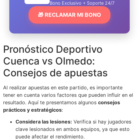
Bono Exclusivo + Soporte 24/7
🎁 RECLAMAR MI BONO
Pronóstico Deportivo
Cuenca vs Olmedo:
Consejos de apuestas
Al realizar apuestas en este partido, es importante
tener en cuenta varios factores que pueden influir en el
resultado. Aquí te presentamos algunos
consejos
prácticos y estratégicos
:
Considera las lesiones:
Verifica si hay jugadores
clave lesionados en ambos equipos, ya que esto
puede afectar el rendimiento.