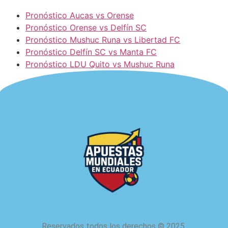
Pronóstico Aucas vs Orense
Pronóstico Orense vs Delfín SC
Pronóstico Mushuc Runa vs Libertad FC
Pronóstico Delfín SC vs Manta FC
Pronóstico LDU Quito vs Mushuc Runa
Reservados todos los derechos
©
2025.