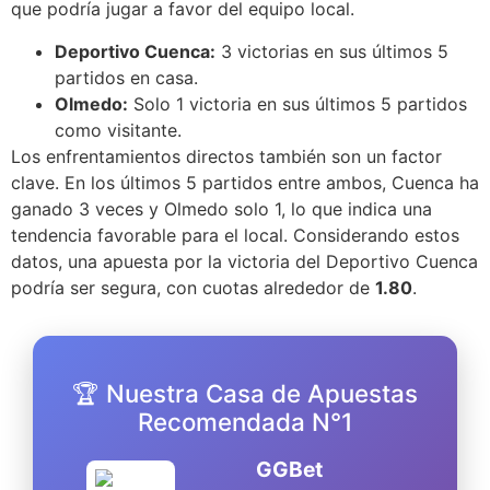
que podría jugar a favor del equipo local.
Deportivo Cuenca:
3 victorias en sus últimos 5
partidos en casa.
Olmedo:
Solo 1 victoria en sus últimos 5 partidos
como visitante.
Los enfrentamientos directos también son un factor
clave. En los últimos 5 partidos entre ambos, Cuenca ha
ganado 3 veces y Olmedo solo 1, lo que indica una
tendencia favorable para el local. Considerando estos
datos, una apuesta por la victoria del Deportivo Cuenca
podría ser segura, con cuotas alrededor de
1.80
.
🏆 Nuestra Casa de Apuestas
Recomendada N°1
GGBet