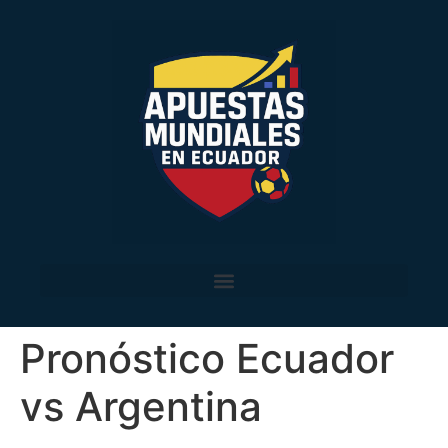
Pronóstico Ecuador
vs Argentina