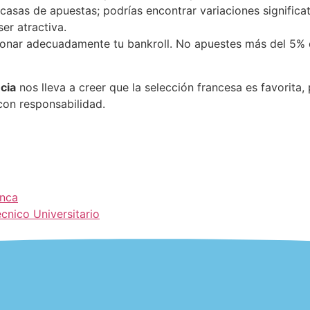
casas de apuestas; podrías encontrar variaciones significa
er atractiva.
nar adecuadamente tu bankroll. No apuestes más del 5% de 
cia
nos lleva a creer que la selección francesa es favorita,
con responsabilidad.
enca
cnico Universitario