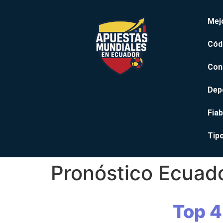
Mej
Cód
Con
Dep
Fiab
Tip
Pronóstico Ecuado
Top 4