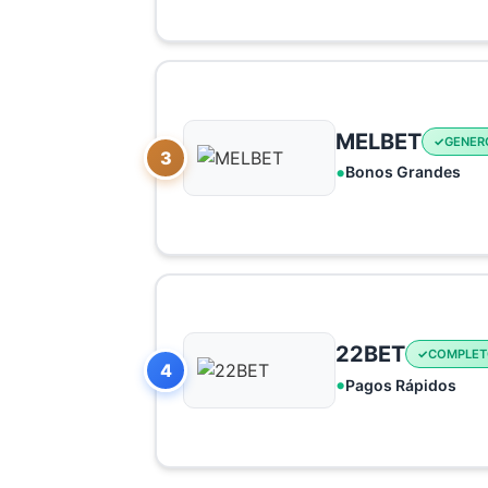
MELBET
GENER
3
Bonos Grandes
22BET
COMPLE
4
Pagos Rápidos