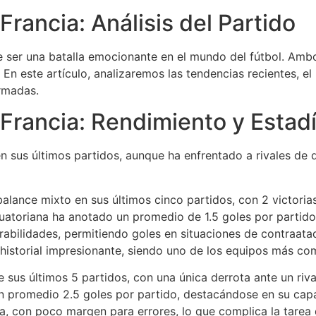
rancia: Análisis del Partido
 ser una batalla emocionante en el mundo del fútbol. Ambos
o. En este artículo, analizaremos las tendencias recientes, 
rmadas.
Francia: Rendimiento y Estadí
sus últimos partidos, aunque ha enfrentado a rivales de di
lance mixto en sus últimos cinco partidos, con 2 victorias
uatoriana ha anotado un promedio de 1.5 goles por partido
abilidades, permitiendo goles en situaciones de contraata
n historial impresionante, siendo uno de los equipos más c
sus últimos 5 partidos, con una única derrota ante un rival
promedio 2.5 goles por partido, destacándose en su capa
a, con poco margen para errores, lo que complica la tarea 