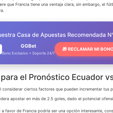
re que Francia tiene una ventaja clara, sin embargo, el fút
va.
uestra Casa de Apuestas Recomendada N
GGBet
🎁 RECLAMAR MI BON
Bono Exclusivo + Soporte 24/7
para el Pronóstico Ecuador vs
al considerar ciertos factores que pueden incrementar tus p
dera apostar en más de 2.5 goles, dado el potencial ofensi
 a favor de Francia podría ser una opción interesante, con