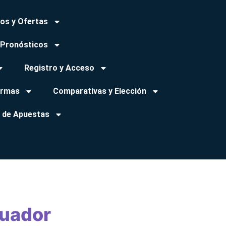
os y Ofertas
Pronósticos
Registro y Acceso
ormas
Comparativas y Elección
 de Apuestas
cuador