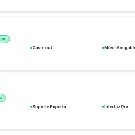
OSO
Cash-out
Móvil Amigabl
TO
Soporte Experto
Interfaz Pro