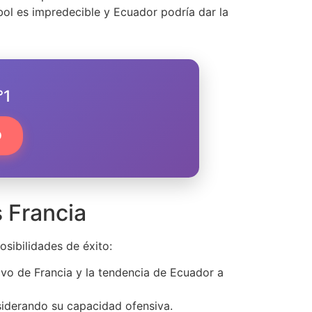
bol es impredecible y Ecuador podría dar la
°1
O
 Francia
osibilidades de éxito:
vo de Francia y la tendencia de Ecuador a
siderando su capacidad ofensiva.