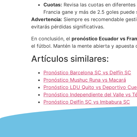
Cuotas:
Revisa las cuotas en diferentes 
Francia gane y más de 2.5 goles puede s
Advertencia:
Siempre es recomendable gestio
evitarás pérdidas significativas.
En conclusión, el
pronóstico Ecuador vs Fran
el fútbol. Mantén la mente abierta y apuesta 
Artículos similares:
Pronóstico Barcelona SC vs Delfín SC
Pronóstico Mushuc Runa vs Macará
Pronóstico LDU Quito vs Deportivo Cu
Pronóstico Independiente del Valle vs Té
Pronóstico Delfín SC vs Imbabura SC