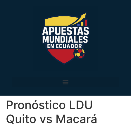
Pronóstico LDU
Quito vs Macará