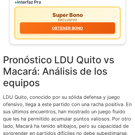
Interfaz Pro
Super Bono
EXCLUSIVO
OBTENER BONO
Pronóstico LDU Quito vs
Macará: Análisis de los
equipos
LDU Quito, conocido por su sólida defensa y juego
ofensivo, llega a este partido con una racha positiva. En
sus últimos encuentros, han mostrado un juego fluido
que les ha permitido acumular puntos valiosos. Por otro
lado, Macará ha tenido altibajos, pero su capacidad de
sorprender en partidos difíciles no debe subestimarse.