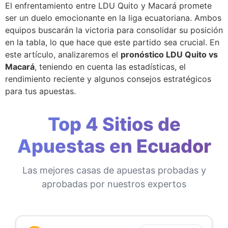
El enfrentamiento entre LDU Quito y Macará promete
ser un duelo emocionante en la liga ecuatoriana. Ambos
equipos buscarán la victoria para consolidar su posición
en la tabla, lo que hace que este partido sea crucial. En
este artículo, analizaremos el
pronóstico LDU Quito vs
Macará
, teniendo en cuenta las estadísticas, el
rendimiento reciente y algunos consejos estratégicos
para tus apuestas.
Top 4 Sitios de
Apuestas en Ecuador
Las mejores casas de apuestas probadas y
aprobadas por nuestros expertos