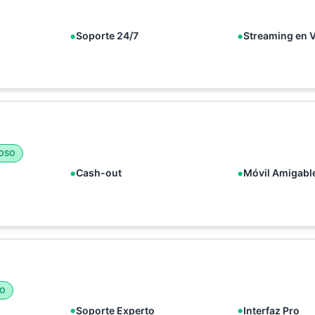
Soporte 24/7
Streaming en 
OSO
Cash-out
Móvil Amigabl
TO
Soporte Experto
Interfaz Pro