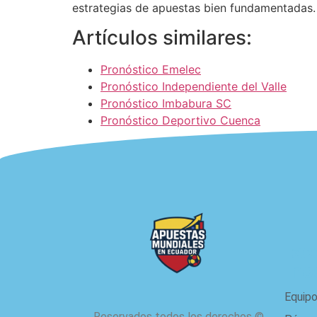
estrategias de apuestas bien fundamentadas.
Artículos similares:
Pronóstico Emelec
Pronóstico Independiente del Valle
Pronóstico Imbabura SC
Pronóstico Deportivo Cuenca
ac
no
Equip
Reservados todos los derechos
©