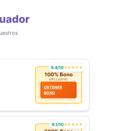
cuador
uestros
9.4/10
★★★★★
100% Bono
EXCLUSIVO
OBTENER
BONO
9.1/10
★★★★★