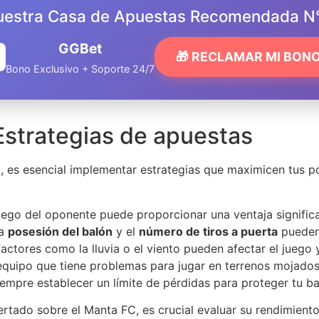
uestra Casa de Apuestas Recomendada N
GGBet
🎁 RECLAMAR MI BON
Bono Exclusivo + Soporte 24/7
Estrategias de apuestas
C, es esencial implementar estrategias que maximicen tus p
uego del oponente puede proporcionar una ventaja significa
la
posesión del balón
y el
número de tiros a puerta
pueden 
actores como la lluvia o el viento pueden afectar el juego y
 equipo que tiene problemas para jugar en terrenos mojados
iempre establecer un límite de pérdidas para proteger tu ba
rtado sobre el Manta FC, es crucial evaluar su rendimiento a