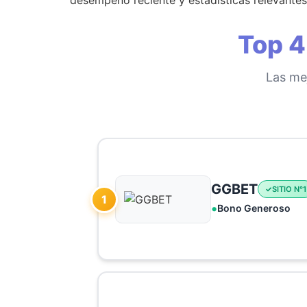
desempeño reciente y estadísticas relevantes
Top 4
Las me
GGBET
SITIO N°1
1
Bono Generoso