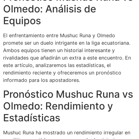
Olmedo: Análisis de
Equipos
El enfrentamiento entre Mushuc Runa y Olmedo
promete ser un duelo intrigante en la liga ecuatoriana.
Ambos equipos tienen un historial interesante y
rivalidades que añadirán un extra a este encuentro. En
este artículo, analizaremos las estadísticas, el
rendimiento reciente y ofreceremos un pronóstico
informado para los apostadores.
Pronóstico Mushuc Runa vs
Olmedo: Rendimiento y
Estadísticas
Mushuc Runa ha mostrado un rendimiento irregular en