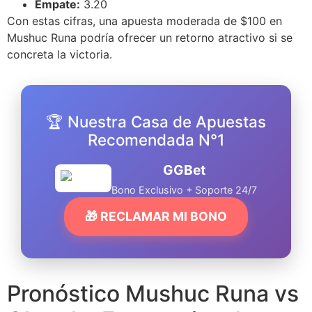
Empate:
3.20
Con estas cifras, una apuesta moderada de $100 en
Mushuc Runa podría ofrecer un retorno atractivo si se
concreta la victoria.
🏆 Nuestra Casa de Apuestas
Recomendada N°1
GGBet
Bono Exclusivo + Soporte 24/7
🎁 RECLAMAR MI BONO
Pronóstico Mushuc Runa vs