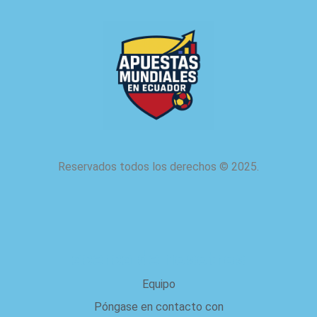
Reservados todos los derechos
©
2025.
acerca de nosotros
Equipo
Póngase en contacto con