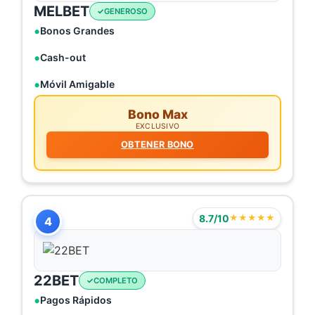
MELBET
GENEROSO
Bonos Grandes
Cash-out
Móvil Amigable
Bono Max
EXCLUSIVO
OBTENER BONO
8.7/10
★★★★★
4
22BET
COMPLETO
Pagos Rápidos