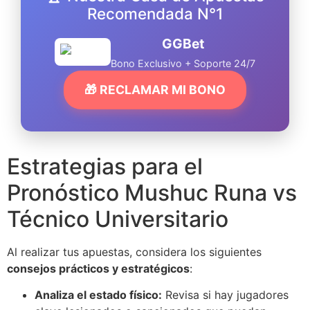
Recomendada N°1
GGBet
Bono Exclusivo + Soporte 24/7
🎁 RECLAMAR MI BONO
Estrategias para el
Pronóstico Mushuc Runa vs
Técnico Universitario
Al realizar tus apuestas, considera los siguientes
consejos prácticos y estratégicos
:
Analiza el estado físico:
Revisa si hay jugadores