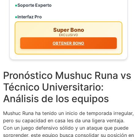
Soporte Experto
Interfaz Pro
Super Bono
EXCLUSIVO
OBTENER BONO
Pronóstico Mushuc Runa vs
Técnico Universitario:
Análisis de los equipos
Mushuc Runa ha tenido un inicio de temporada irregular,
pero su capacidad en casa les da una ligera ventaja.
Con un juego defensivo sólido y un ataque que puede
sorprender, este equipo busca consolidar su posición en