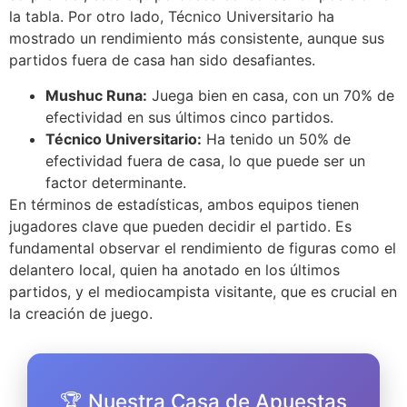
la tabla. Por otro lado, Técnico Universitario ha
mostrado un rendimiento más consistente, aunque sus
partidos fuera de casa han sido desafiantes.
Mushuc Runa:
Juega bien en casa, con un 70% de
efectividad en sus últimos cinco partidos.
Técnico Universitario:
Ha tenido un 50% de
efectividad fuera de casa, lo que puede ser un
factor determinante.
En términos de estadísticas, ambos equipos tienen
jugadores clave que pueden decidir el partido. Es
fundamental observar el rendimiento de figuras como el
delantero local, quien ha anotado en los últimos
partidos, y el mediocampista visitante, que es crucial en
la creación de juego.
🏆 Nuestra Casa de Apuestas