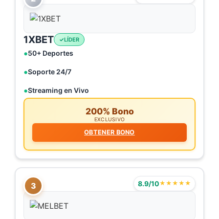
1XBET
LÍDER
50+ Deportes
Soporte 24/7
Streaming en Vivo
200% Bono
EXCLUSIVO
OBTENER BONO
8.9/10
★★★★★
3