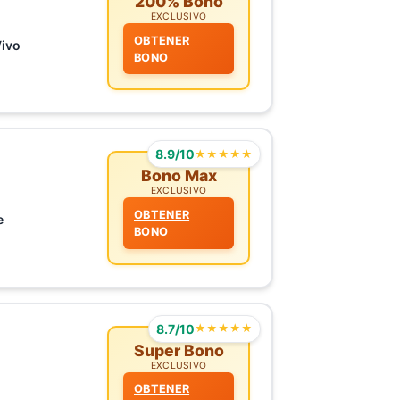
200% Bono
EXCLUSIVO
OBTENER
Vivo
BONO
8.9/10
★★★★★
Bono Max
EXCLUSIVO
OBTENER
e
BONO
8.7/10
★★★★★
Super Bono
EXCLUSIVO
OBTENER