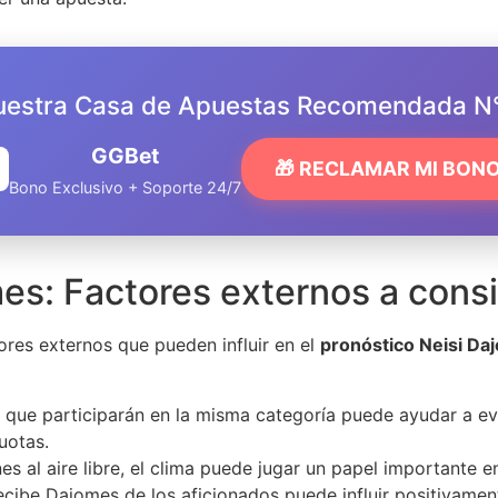
uestra Casa de Apuestas Recomendada N
GGBet
🎁 RECLAMAR MI BON
Bono Exclusivo + Soporte 24/7
es: Factores externos a cons
res externos que pueden influir en el
pronóstico Neisi Da
as que participarán en la misma categoría puede ayudar a ev
uotas.
 al aire libre, el clima puede jugar un papel importante en
cibe Dajomes de los aficionados puede influir positivame