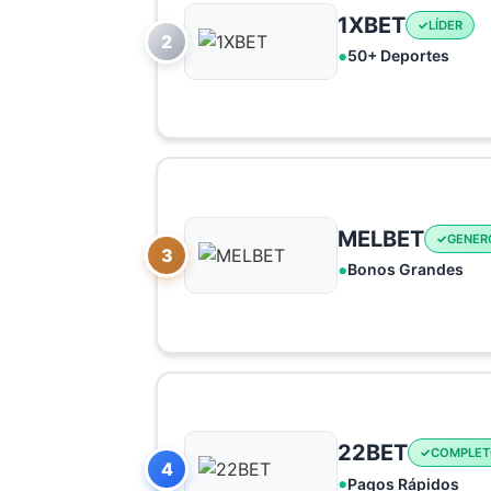
1XBET
LÍDER
2
50+ Deportes
MELBET
GENER
3
Bonos Grandes
22BET
COMPLE
4
Pagos Rápidos