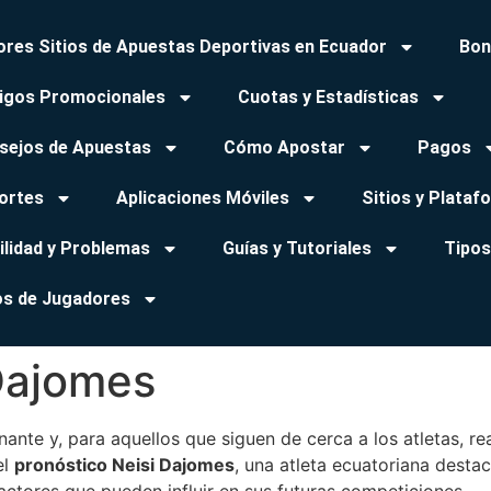
ores Sitios de Apuestas Deportivas en Ecuador
Bon
igos Promocionales
Cuotas y Estadísticas
sejos de Apuestas
Cómo Apostar
Pagos
ortes
Aplicaciones Móviles
Sitios y Plataf
ilidad y Problemas
Guías y Tutoriales
Tipos
os de Jugadores
Dajomes
ante y, para aquellos que siguen de cerca a los atletas, re
el
pronóstico Neisi Dajomes
, una atleta ecuatoriana desta