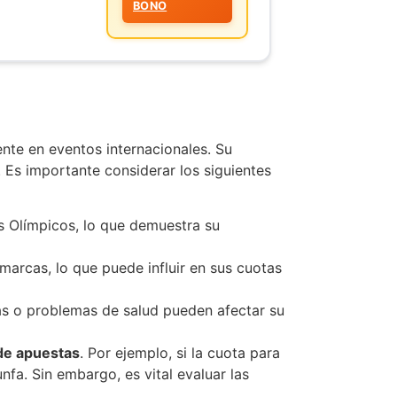
BONO
te en eventos internacionales. Su
 Es importante considerar los siguientes
Olímpicos, lo que demuestra su
 marcas, lo que puede influir en sus cuotas
ias o problemas de salud pueden afectar su
 de apuestas
. Por ejemplo, si la cuota para
fa. Sin embargo, es vital evaluar las