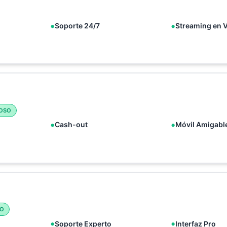
Soporte 24/7
Streaming en 
OSO
Cash-out
Móvil Amigabl
TO
Soporte Experto
Interfaz Pro