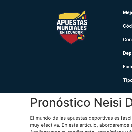
Mej
Cód
Con
Dep
Fiab
Tip
Pronóstico Neisi 
El mundo de las apuestas deportivas es fascin
muy efectiva. En este artículo, abordaremos 