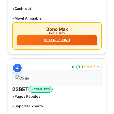
Cash-out
Móvil Amigable
Bono Max
EXCLUSIVO
OBTENER BONO
8.7/10
★★★★★
4
22BET
COMPLETO
Pagos Rápidos
Soporte Experto