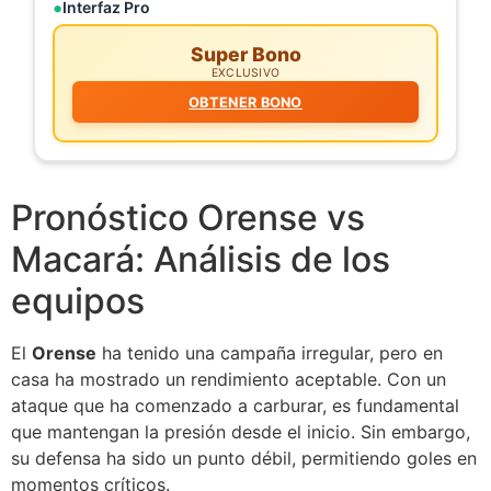
Interfaz Pro
Super Bono
EXCLUSIVO
OBTENER BONO
Pronóstico Orense vs
Macará: Análisis de los
equipos
El
Orense
ha tenido una campaña irregular, pero en
casa ha mostrado un rendimiento aceptable. Con un
ataque que ha comenzado a carburar, es fundamental
que mantengan la presión desde el inicio. Sin embargo,
su defensa ha sido un punto débil, permitiendo goles en
momentos críticos.