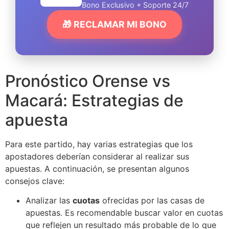
Bono Exclusivo + Soporte 24/7
🎁 RECLAMAR MI BONO
Pronóstico Orense vs
Macará: Estrategias de
apuesta
Para este partido, hay varias estrategias que los
apostadores deberían considerar al realizar sus
apuestas. A continuación, se presentan algunos
consejos clave:
Analizar las
cuotas
ofrecidas por las casas de
apuestas. Es recomendable buscar valor en cuotas
que reflejen un resultado más probable de lo que