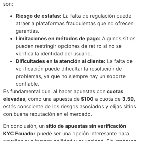
son:
Riesgo de estafas:
La falta de regulación puede
atraer a plataformas fraudulentas que no ofrecen
garantías.
Limitaciones en métodos de pago:
Algunos sitios
pueden restringir opciones de retiro si no se
verifica la identidad del usuario.
Dificultades en la atención al cliente:
La falta de
verificación puede dificultar la resolución de
problemas, ya que no siempre hay un soporte
confiable.
Es fundamental que, al hacer apuestas con
cuotas
elevadas
, como una apuesta de
$100
a cuota de
3.50
,
estés consciente de los riesgos asociados y elijas sitios
con buena reputación en el mercado.
En conclusión, un
sitio de apuestas sin verificación
KYC Ecuador
puede ser una opción interesante para