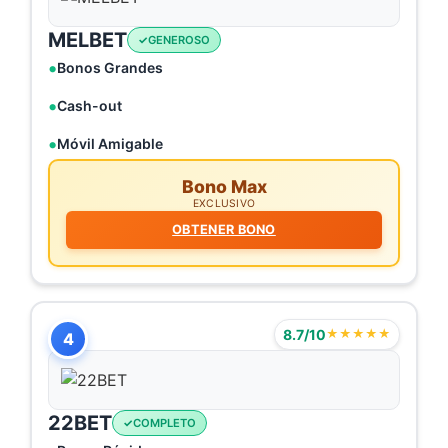
MELBET
GENEROSO
Bonos Grandes
Cash-out
Móvil Amigable
Bono Max
EXCLUSIVO
OBTENER BONO
8.7/10
★★★★★
4
22BET
COMPLETO