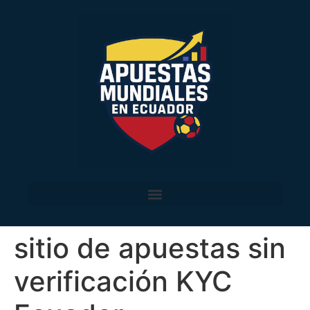
sitio de apuestas sin
verificación KYC