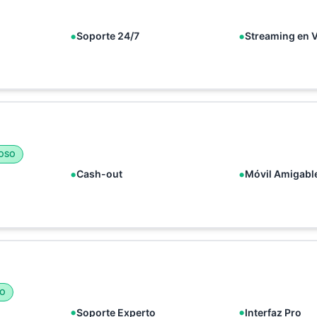
Soporte 24/7
Streaming en 
OSO
Cash-out
Móvil Amigabl
TO
Soporte Experto
Interfaz Pro