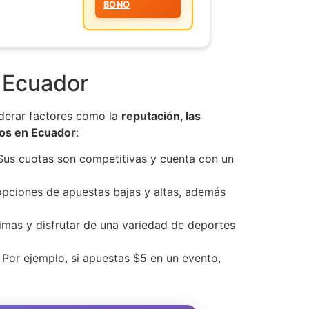
BONO
s Ecuador
iderar factores como la
reputación, las
jos en Ecuador
:
us cuotas son competitivas y cuenta con un
opciones de apuestas bajas y altas, además
imas y disfrutar de una variedad de deportes
. Por ejemplo, si apuestas $5 en un evento,