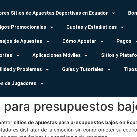
ores Sitios de Apuestas Deportivas en Ecuador
Bon
igos Promocionales
Cuotas y Estadísticas
sejos de Apuestas
Cómo Apostar
Pagos
ortes
Aplicaciones Móviles
Sitios y Plataf
ilidad y Problemas
Guías y Tutoriales
Tipos
os de Jugadores
s para presupuestos ba
ontrar
sitios de apuestas para presupuestos bajos en Ecu
stadores disfrutar de la emoción sin comprometer su econ