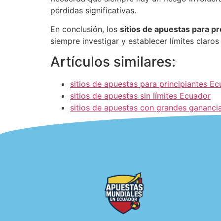
pérdidas significativas.
En conclusión, los
sitios de apuestas para p
siempre investigar y establecer límites claro
Artículos similares:
sitios de apuestas para principiantes E
sitios de apuestas sin límites Ecuador
sitios de apuestas con grandes gananci
ac
no