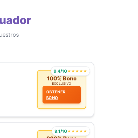
cuador
uestros
9.4/10
★★★★★
100% Bono
EXCLUSIVO
OBTENER
BONO
9.1/10
★★★★★