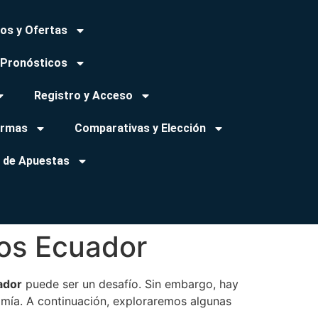
os y Ofertas
Pronósticos
Registro y Acceso
ormas
Comparativas y Elección
 de Apuestas
jos Ecuador
ador
puede ser un desafío. Sin embargo, hay
omía. A continuación, exploraremos algunas