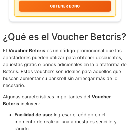
OBTENER BONO
¿Qué es el Voucher Betcris?
El
Voucher Betcris
es un código promocional que los
apostadores pueden utilizar para obtener descuentos,
apuestas gratis o bonos adicionales en la plataforma de
Betcris. Estos vouchers son ideales para aquellos que
buscan aumentar su bankroll sin arriesgar más de lo
necesario.
Algunas características importantes del
Voucher
Betcris
incluyen:
Facilidad de uso:
Ingresar el código en el
momento de realizar una apuesta es sencillo y
rápido.