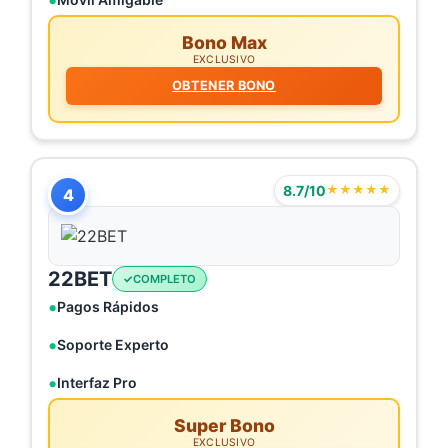
Bono Max
EXCLUSIVO
OBTENER BONO
8.7/10
★★★★★
4
22BET
COMPLETO
Pagos Rápidos
Soporte Experto
Interfaz Pro
Super Bono
EXCLUSIVO