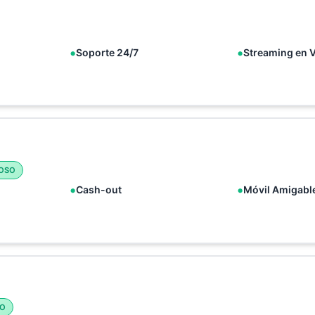
Soporte 24/7
Streaming en 
OSO
Cash-out
Móvil Amigabl
TO