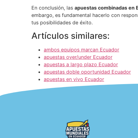
En conclusión, las
apuestas combinadas en 
embargo, es fundamental hacerlo con responsa
tus posibilidades de éxito.
Artículos similares:
ambos equipos marcan Ecuador
apuestas over/under Ecuador
apuestas a largo plazo Ecuador
apuestas doble oportunidad Ecuador
apuestas en vivo Ecuador
ac