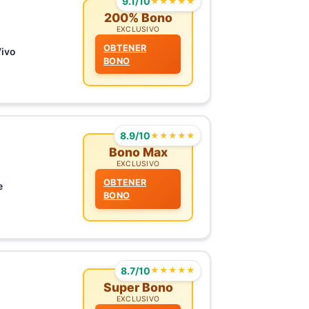
9.1/10
★★★★★
200% Bono
EXCLUSIVO
OBTENER
Vivo
BONO
8.9/10
★★★★★
Bono Max
EXCLUSIVO
OBTENER
e
BONO
8.7/10
★★★★★
Super Bono
EXCLUSIVO