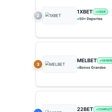
1XBET
LÍDER
2
50+ Deportes
MELBET
GENER
3
Bonos Grandes
22BET
COMPLE