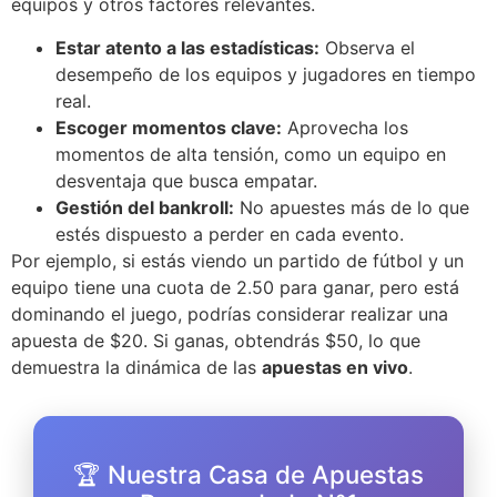
equipos y otros factores relevantes.
Estar atento a las estadísticas:
Observa el
desempeño de los equipos y jugadores en tiempo
real.
Escoger momentos clave:
Aprovecha los
momentos de alta tensión, como un equipo en
desventaja que busca empatar.
Gestión del bankroll:
No apuestes más de lo que
estés dispuesto a perder en cada evento.
Por ejemplo, si estás viendo un partido de fútbol y un
equipo tiene una cuota de 2.50 para ganar, pero está
dominando el juego, podrías considerar realizar una
apuesta de $20. Si ganas, obtendrás $50, lo que
demuestra la dinámica de las
apuestas en vivo
.
🏆 Nuestra Casa de Apuestas