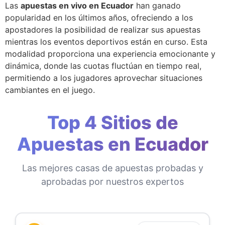
Las
apuestas en vivo en Ecuador
han ganado
popularidad en los últimos años, ofreciendo a los
apostadores la posibilidad de realizar sus apuestas
mientras los eventos deportivos están en curso. Esta
modalidad proporciona una experiencia emocionante y
dinámica, donde las cuotas fluctúan en tiempo real,
permitiendo a los jugadores aprovechar situaciones
cambiantes en el juego.
Top 4 Sitios de
Apuestas en Ecuador
Las mejores casas de apuestas probadas y
aprobadas por nuestros expertos