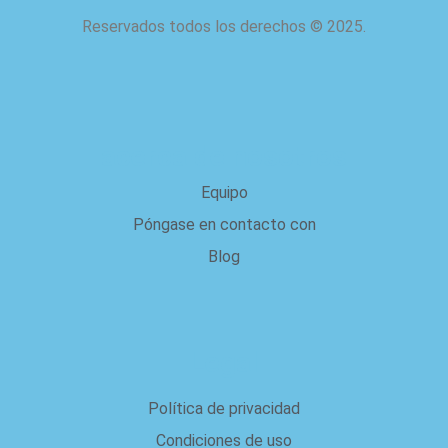
Reservados todos los derechos
©
2025.
acerca de nosotros
Equipo
Póngase en contacto con
Blog
Legal
Política de privacidad
Condiciones de uso