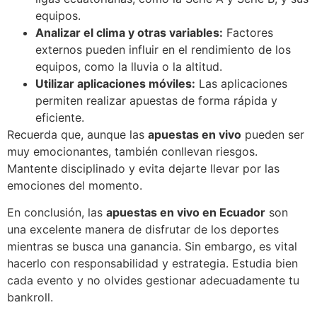
equipos.
Analizar el clima y otras variables:
Factores
externos pueden influir en el rendimiento de los
equipos, como la lluvia o la altitud.
Utilizar aplicaciones móviles:
Las aplicaciones
permiten realizar apuestas de forma rápida y
eficiente.
Recuerda que, aunque las
apuestas en vivo
pueden ser
muy emocionantes, también conllevan riesgos.
Mantente disciplinado y evita dejarte llevar por las
emociones del momento.
En conclusión, las
apuestas en vivo en Ecuador
son
una excelente manera de disfrutar de los deportes
mientras se busca una ganancia. Sin embargo, es vital
hacerlo con responsabilidad y estrategia. Estudia bien
cada evento y no olvides gestionar adecuadamente tu
bankroll.