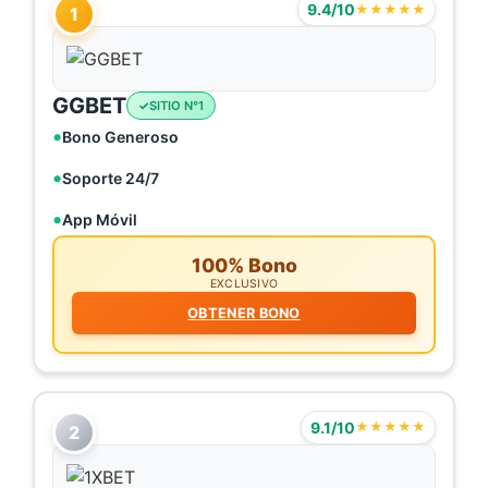
9.4/10
★★★★★
1
GGBET
SITIO N°1
Bono Generoso
Soporte 24/7
App Móvil
100% Bono
EXCLUSIVO
OBTENER BONO
9.1/10
★★★★★
2