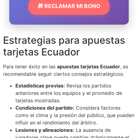
🎁 RECLAMAR MI BONO
Estrategias para apuestas
tarjetas Ecuador
Para tener éxito en las
apuestas tarjetas Ecuador
, es
recomendable seguir ciertos consejos estratégicos:
Estadísticas previas:
Revisa los partidos
anteriores entre los equipos y el promedio de
tarjetas mostradas.
Condiciones del partido:
Considera factores
como el clima y la presión del público, que pueden
influir en el rendimiento del árbitro.
Lesiones y alineaciones:
La ausencia de
jugadores clave puede cambiar drásticamente el