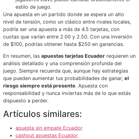
estilo de juego.
Una apuesta en un partido donde se espera un alto
nivel de tensión, como un clásico entre rivales locales,
podría ser una apuesta a más de 4.5 tarjetas, con
cuotas que varían entre 2.00 y 2.50. Con una inversión
de $100, podrías obtener hasta $250 en ganancias.
En resumen, las
apuestas tarjetas Ecuador
requieren un
análisis detallado y una comprensión profunda del
juego. Siempre recuerda que, aunque hay estrategias
que pueden aumentar tus probabilidades de ganar,
el
riesgo siempre está presente
. Apuesta con
responsabilidad y nunca inviertas más de lo que estás
dispuesto a perder.
Artículos similares:
apuesta sin empate Ecuador
cashout apuestas Ecuador