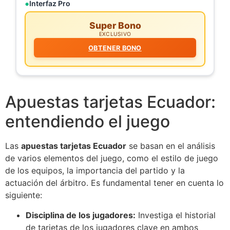
Interfaz Pro
Super Bono
EXCLUSIVO
OBTENER BONO
Apuestas tarjetas Ecuador:
entendiendo el juego
Las
apuestas tarjetas Ecuador
se basan en el análisis
de varios elementos del juego, como el estilo de juego
de los equipos, la importancia del partido y la
actuación del árbitro. Es fundamental tener en cuenta lo
siguiente:
Disciplina de los jugadores:
Investiga el historial
de tarjetas de los jugadores clave en ambos