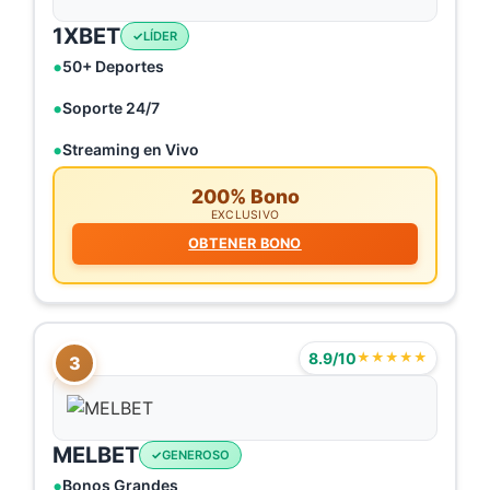
1XBET
LÍDER
50+ Deportes
Soporte 24/7
Streaming en Vivo
200% Bono
EXCLUSIVO
OBTENER BONO
8.9/10
★★★★★
3
MELBET
GENEROSO
Bonos Grandes