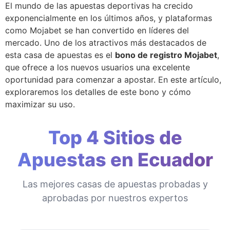
El mundo de las apuestas deportivas ha crecido
exponencialmente en los últimos años, y plataformas
como Mojabet se han convertido en líderes del
mercado. Uno de los atractivos más destacados de
esta casa de apuestas es el
bono de registro Mojabet
,
que ofrece a los nuevos usuarios una excelente
oportunidad para comenzar a apostar. En este artículo,
exploraremos los detalles de este bono y cómo
maximizar su uso.
Top 4 Sitios de
Apuestas en Ecuador
Las mejores casas de apuestas probadas y
aprobadas por nuestros expertos