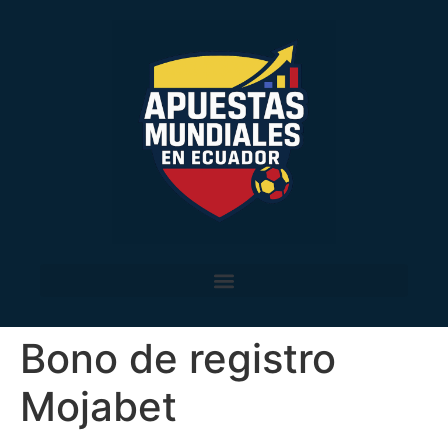
Bono de registro
Mojabet