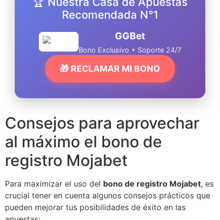
🏆 Nuestra Casa de Apuestas
Recomendada N°1
GGBet
Bono Exclusivo + Soporte 24/7
🎁 RECLAMAR MI BONO
Consejos para aprovechar
al máximo el bono de
registro Mojabet
Para maximizar el uso del
bono de registro Mojabet
, es
crucial tener en cuenta algunos consejos prácticos que
pueden mejorar tus posibilidades de éxito en las
apuestas: