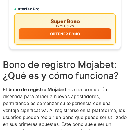
Interfaz Pro
Super Bono
EXCLUSIVO
OBTENER BONO
Bono de registro Mojabet:
¿Qué es y cómo funciona?
El
bono de registro Mojabet
es una promoción
diseñada para atraer a nuevos apostadores,
permitiéndoles comenzar su experiencia con una
ventaja significativa. Al registrarse en la plataforma, los
usuarios pueden recibir un bono que puede ser utilizado
en sus primeras apuestas. Este bono suele ser un