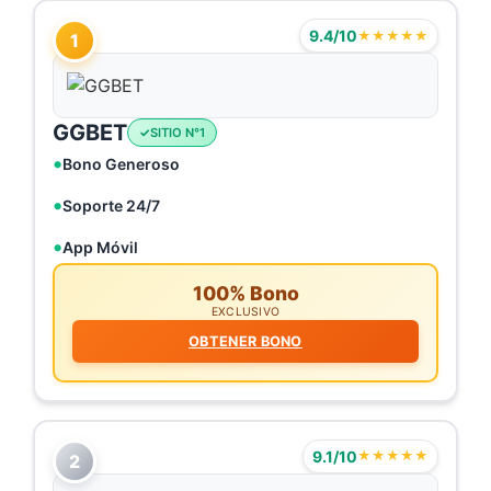
9.4/10
★★★★★
1
GGBET
SITIO N°1
Bono Generoso
Soporte 24/7
App Móvil
100% Bono
EXCLUSIVO
OBTENER BONO
9.1/10
★★★★★
2