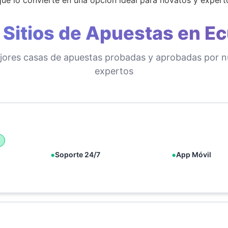
 que lo convierte en una opción ideal para novatos y experto
 Sitios de Apuestas en E
jores casas de apuestas probadas y aprobadas por n
expertos
Soporte 24/7
App Móvil