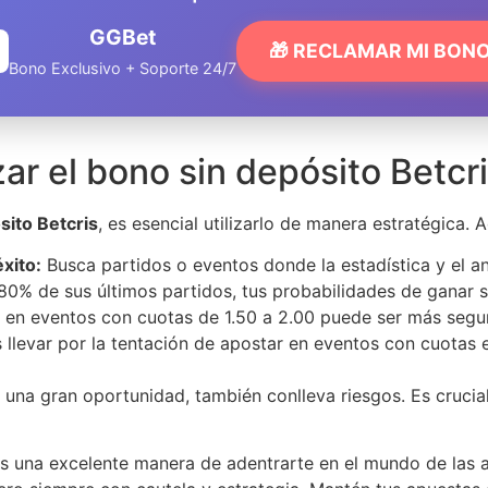
GGBet
🎁 RECLAMAR MI BON
Bono Exclusivo + Soporte 24/7
r el bono sin depósito Betcr
sito Betcris
, es esencial utilizarlo de manera estratégica. 
xito:
Busca partidos o eventos donde la estadística y el aná
80% de sus últimos partidos, tus probabilidades de ganar 
en eventos con cuotas de 1.50 a 2.00 puede ser más segur
 llevar por la tentación de apostar en eventos con cuotas 
 una gran oportunidad, también conlleva riesgos. Es cruci
s una excelente manera de adentrarte en el mundo de las 