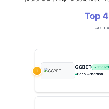
plataforma sin arriesgar su propio dinero, lo
Top 4
Las me
GGBET
SITIO N°1
1
Bono Generoso