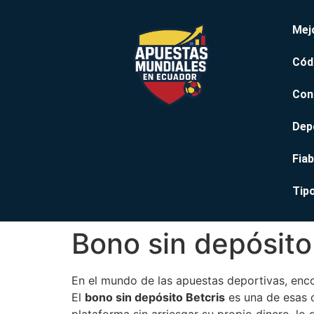
Mej
Cód
Con
Dep
Fiab
Tip
Bono sin depósito
En el mundo de las apuestas deportivas, enco
El
bono sin depósito Betcris
es una de esas o