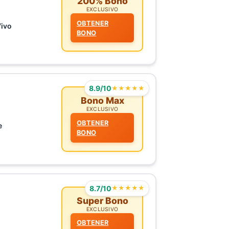
200% Bono
EXCLUSIVO
OBTENER
Vivo
BONO
8.9/10
★★★★★
Bono Max
EXCLUSIVO
OBTENER
e
BONO
8.7/10
★★★★★
Super Bono
EXCLUSIVO
OBTENER