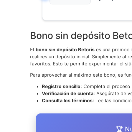
Bono sin depósito Bet
El
bono sin depósito Betcris
es una promoción
realices un depósito inicial. Simplemente al r
favoritos. Esto te permite experimentar el sit
Para aprovechar al máximo este bono, es fun
Registro sencillo:
Completa el proceso d
Verificación de cuenta:
Asegúrate de ver
Consulta los términos:
Lee las condicio
🏆 N