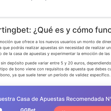
rtingbet: ¿Qué es y cómo fun
oción que ofrece a los nuevos usuarios un monto de dinero
ca que podrás realizar apuestas sin necesidad de realizar u
o de la casa de apuestas y experimentar la emoción de las a
sin depósito puede variar entre 5 y 20 euros, dependiendo
ipo de bono viene con requisitos de apuesta que debes cum
 bono, ya que suele tener un período de validez específico.
uestra Casa de Apuestas Recomendada N
GGBet