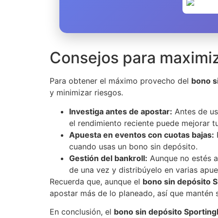
Consejos para maximiz
Para obtener el máximo provecho del
bono s
y minimizar riesgos.
Investiga antes de apostar:
Antes de usa
el rendimiento reciente puede mejorar t
Apuesta en eventos con cuotas bajas:
cuando usas un bono sin depósito.
Gestión del bankroll:
Aunque no estés ar
de una vez y distribúyelo en varias apue
Recuerda que, aunque el
bono sin depósito 
apostar más de lo planeado, así que mantén 
En conclusión, el
bono sin depósito Sporting