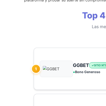
plataforma y probar su suerte sin compromiso
Top 4
Las me
GGBET
SITIO N°1
1
Bono Generoso