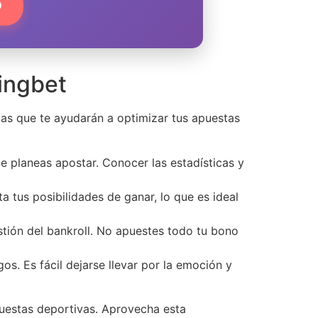
O
ingbet
gias que te ayudarán a optimizar tus apuestas
e planeas apostar. Conocer las estadísticas y
 tus posibilidades de ganar, lo que es ideal
tión del bankroll. No apuestes todo tu bono
s. Es fácil dejarse llevar por la emoción y
uestas deportivas. Aprovecha esta