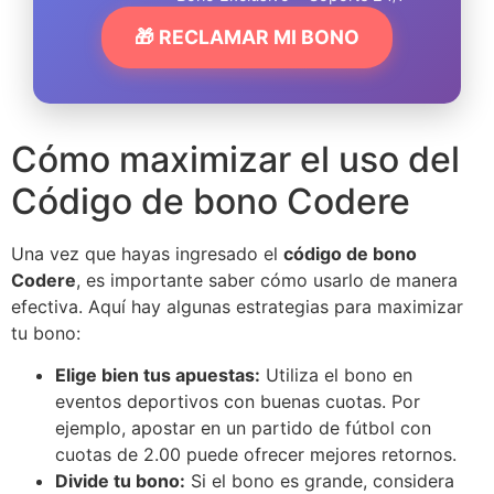
🎁 RECLAMAR MI BONO
Cómo maximizar el uso del
Código de bono Codere
Una vez que hayas ingresado el
código de bono
Codere
, es importante saber cómo usarlo de manera
efectiva. Aquí hay algunas estrategias para maximizar
tu bono:
Elige bien tus apuestas:
Utiliza el bono en
eventos deportivos con buenas cuotas. Por
ejemplo, apostar en un partido de fútbol con
cuotas de 2.00 puede ofrecer mejores retornos.
Divide tu bono:
Si el bono es grande, considera