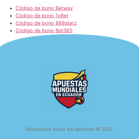
Código de bono Betway
Código de bono 1xBet
Código de bono 888starz
Código de bono Bet365
Reservados todos los derechos
©
2025.