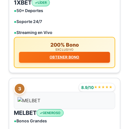
1XBET
LÍDER
50+ Deportes
Soporte 24/7
Streaming en Vivo
200% Bono
EXCLUSIVO
OBTENER BONO
8.9/10
★★★★★
3
MELBET
GENEROSO
Bonos Grandes