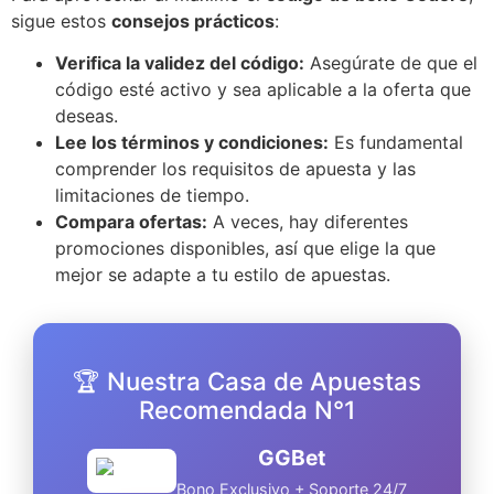
sigue estos
consejos prácticos
:
Verifica la validez del código:
Asegúrate de que el
código esté activo y sea aplicable a la oferta que
deseas.
Lee los términos y condiciones:
Es fundamental
comprender los requisitos de apuesta y las
limitaciones de tiempo.
Compara ofertas:
A veces, hay diferentes
promociones disponibles, así que elige la que
mejor se adapte a tu estilo de apuestas.
🏆 Nuestra Casa de Apuestas
Recomendada N°1
GGBet
Bono Exclusivo + Soporte 24/7