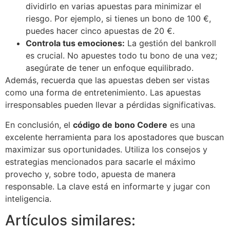
dividirlo en varias apuestas para minimizar el
riesgo. Por ejemplo, si tienes un bono de 100 €,
puedes hacer cinco apuestas de 20 €.
Controla tus emociones:
La gestión del bankroll
es crucial. No apuestes todo tu bono de una vez;
asegúrate de tener un enfoque equilibrado.
Además, recuerda que las apuestas deben ser vistas
como una forma de entretenimiento. Las apuestas
irresponsables pueden llevar a pérdidas significativas.
En conclusión, el
código de bono Codere
es una
excelente herramienta para los apostadores que buscan
maximizar sus oportunidades. Utiliza los consejos y
estrategias mencionados para sacarle el máximo
provecho y, sobre todo, apuesta de manera
responsable. La clave está en informarte y jugar con
inteligencia.
Artículos similares: