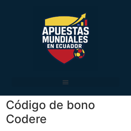
Código de bono
Codere