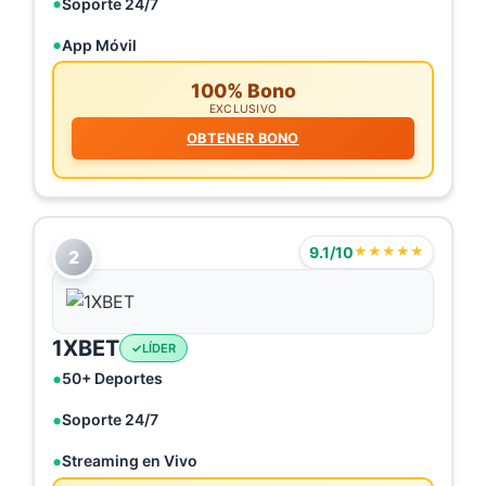
Soporte 24/7
App Móvil
100% Bono
EXCLUSIVO
OBTENER BONO
9.1/10
★★★★★
2
1XBET
LÍDER
50+ Deportes
Soporte 24/7
Streaming en Vivo