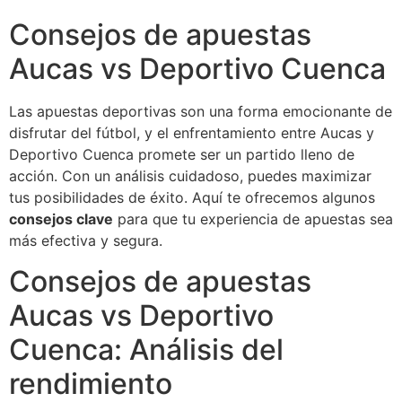
Consejos de apuestas
Aucas vs Deportivo Cuenca
Las apuestas deportivas son una forma emocionante de
disfrutar del fútbol, y el enfrentamiento entre Aucas y
Deportivo Cuenca promete ser un partido lleno de
acción. Con un análisis cuidadoso, puedes maximizar
tus posibilidades de éxito. Aquí te ofrecemos algunos
consejos clave
para que tu experiencia de apuestas sea
más efectiva y segura.
Consejos de apuestas
Aucas vs Deportivo
Cuenca: Análisis del
rendimiento