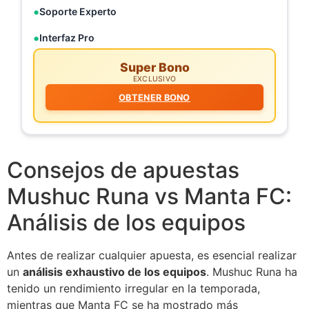
Soporte Experto
Interfaz Pro
Super Bono
EXCLUSIVO
OBTENER BONO
Consejos de apuestas
Mushuc Runa vs Manta FC:
Análisis de los equipos
Antes de realizar cualquier apuesta, es esencial realizar
un
análisis exhaustivo de los equipos
. Mushuc Runa ha
tenido un rendimiento irregular en la temporada,
mientras que Manta FC se ha mostrado más