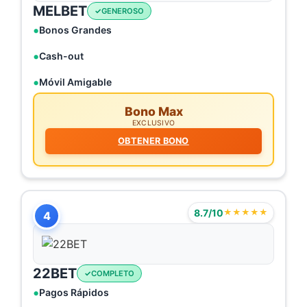
MELBET
GENEROSO
Bonos Grandes
Cash-out
Móvil Amigable
Bono Max
EXCLUSIVO
OBTENER BONO
8.7/10
★★★★★
4
22BET
COMPLETO
Pagos Rápidos