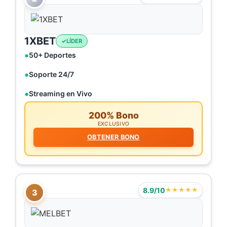
1XBET
LÍDER
50+ Deportes
Soporte 24/7
Streaming en Vivo
200% Bono
EXCLUSIVO
OBTENER BONO
8.9/10
★★★★★
3