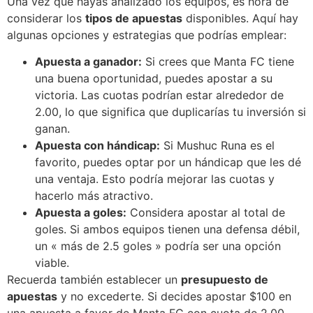
Una vez que hayas analizado los equipos, es hora de
considerar los
tipos de apuestas
disponibles. Aquí hay
algunas opciones y estrategias que podrías emplear:
Apuesta a ganador:
Si crees que Manta FC tiene
una buena oportunidad, puedes apostar a su
victoria. Las cuotas podrían estar alrededor de
2.00, lo que significa que duplicarías tu inversión si
ganan.
Apuesta con hándicap:
Si Mushuc Runa es el
favorito, puedes optar por un hándicap que les dé
una ventaja. Esto podría mejorar las cuotas y
hacerlo más atractivo.
Apuesta a goles:
Considera apostar al total de
goles. Si ambos equipos tienen una defensa débil,
un « más de 2.5 goles » podría ser una opción
viable.
Recuerda también establecer un
presupuesto de
apuestas
y no excederte. Si decides apostar $100 en
una apuesta a favor de Manta FC con cuota de 2.00,