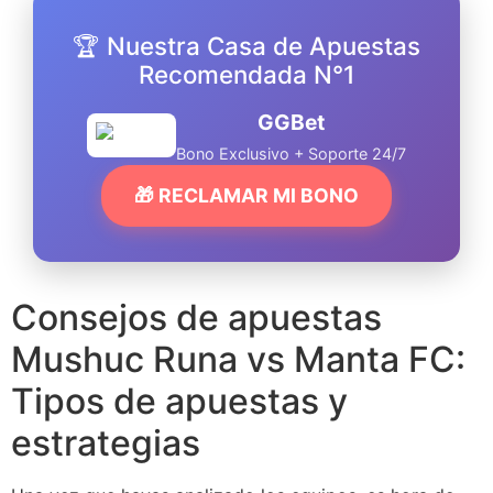
🏆 Nuestra Casa de Apuestas
Recomendada N°1
GGBet
Bono Exclusivo + Soporte 24/7
🎁 RECLAMAR MI BONO
Consejos de apuestas
Mushuc Runa vs Manta FC:
Tipos de apuestas y
estrategias