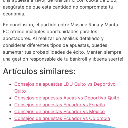
asegúrate de que esta cantidad no comprometa tu
economía.
En conclusión, el partido entre Mushuc Runa y Manta
FC ofrece múltiples oportunidades para los
apostadores. Al realizar un análisis detallado y
considerar diferentes tipos de apuestas, puedes
aumentar tus probabilidades de éxito. Mantén siempre
una gestión responsable de tu bankroll y ¡buena suerte!
Artículos similares:
Consejos de apuestas LDU Quito vs Deportivo
Quito
Consejos de apuestas Aucas vs Deportivo Quito
Consejos de apuestas Ecuador vs España
Consejos de apuestas Ecuador vs México
Consejos de apuestas Ecuador vs Colombia