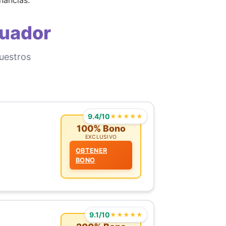
nancias.
cuador
uestros
9.4/10
★★★★★
100% Bono
EXCLUSIVO
OBTENER
BONO
9.1/10
★★★★★