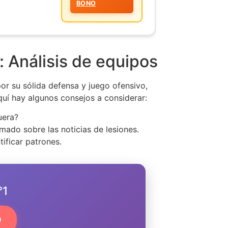
BONO
 Análisis de equipos
or su sólida defensa y juego ofensivo,
uí hay algunos consejos a considerar:
uera?
mado sobre las noticias de lesiones.
ificar patrones.
°1
O