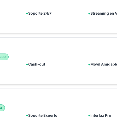
Soporte 24/7
Streaming en 
OSO
Cash-out
Móvil Amigabl
TO
Soporte Experto
Interfaz Pro