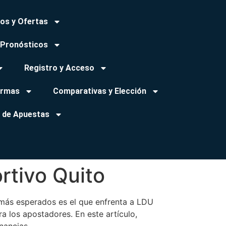
os y Ofertas
Pronósticos
Registro y Acceso
ormas
Comparativas y Elección
 de Apuestas
rtivo Quito
 más esperados es el que enfrenta a LDU
a los apostadores. En este artículo,