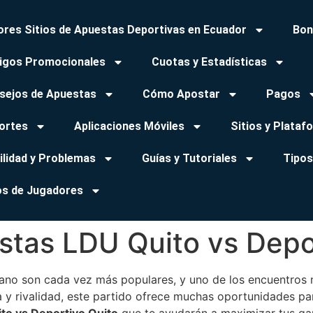
ores Sitios de Apuestas Deportivas en Ecuador
Bon
igos Promocionales
Cuotas y Estadísticas
sejos de Apuestas
Cómo Apostar
Pagos
ortes
Aplicaciones Móviles
Sitios y Plataf
ilidad y Problemas
Guías y Tutoriales
Tipos
os de Jugadores
stas LDU Quito vs Depo
riano son cada vez más populares, y uno de los encuentros
a y rivalidad, este partido ofrece muchas oportunidades par