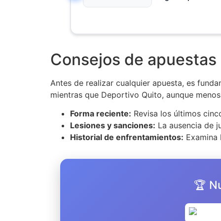
Consejos de apuestas 
Antes de realizar cualquier apuesta, es fund
mientras que Deportivo Quito, aunque menos 
Forma reciente:
Revisa los últimos cin
Lesiones y sanciones:
La ausencia de ju
Historial de enfrentamientos:
Examina l
🏆 N