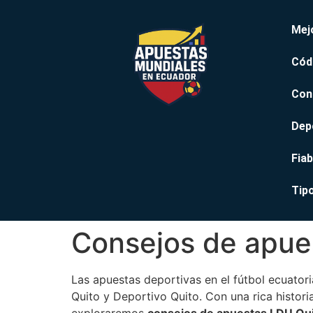
Mej
Cód
Con
Dep
Fiab
Tip
Consejos de apue
Las apuestas deportivas en el fútbol ecuato
Quito y Deportivo Quito. Con una rica histori