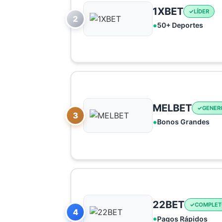
1XBET
LÍDER
2
50+ Deportes
MELBET
GENER
3
Bonos Grandes
22BET
COMPLE
4
Pagos Rápidos