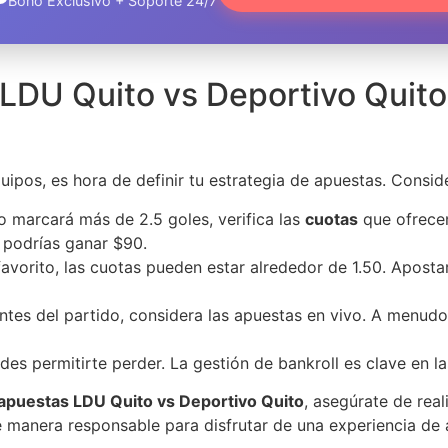
Bono Exclusivo + Soporte 24/7
LDU Quito vs Deportivo Quito:
uipos, es hora de definir tu estrategia de apuestas. Conside
 marcará más de 2.5 goles, verifica las
cuotas
que ofrecen
 podrías ganar $90.
favorito, las cuotas pueden estar alrededor de 1.50. Aposta
tes del partido, considera las apuestas en vivo. A menud
s permitirte perder. La gestión de bankroll es clave en la
apuestas LDU Quito vs Deportivo Quito
, asegúrate de real
manera responsable para disfrutar de una experiencia de 