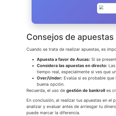
Consejos de apuestas 
Cuando se trata de realizar apuestas, es impo
Apuesta a favor de Aucas:
Si se presen
Considera las apuestas en directo:
Las 
tiempo real, especialmente si ves que u
Over/Under:
Evalúa si es probable que 
buena opción.
Recuerda, el uso de
gestión de bankroll
es cr
En conclusión, al realizar tus apuestas en e
analizar y evaluar antes de arriesgar tu dine
puede marcar la diferencia.