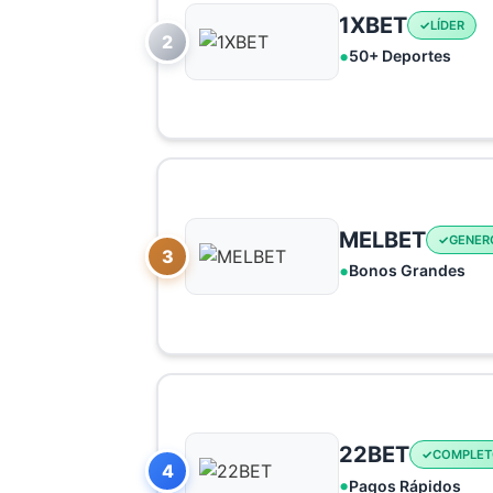
1XBET
LÍDER
2
50+ Deportes
MELBET
GENER
3
Bonos Grandes
22BET
COMPLE
4
Pagos Rápidos