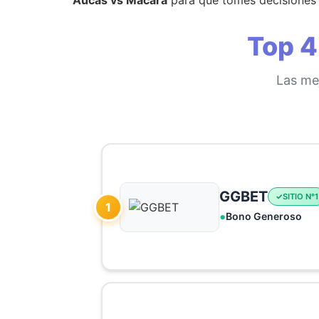
Aucas vs Macará
para que tomes decisiones 
Top 4
Las me
GGBET
SITIO N°1
1
Bono Generoso