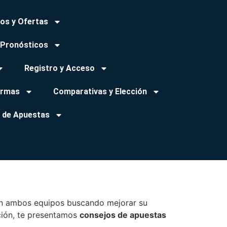
os y Ofertas
Pronósticos
Registro y Acceso
ormas
Comparativas y Elección
 de Apuestas
Con ambos equipos buscando mejorar su
ación, te presentamos
consejos de apuestas