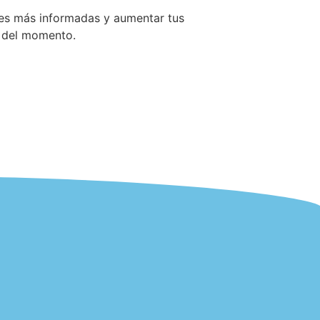
nes más informadas y aumentar tus
n del momento.