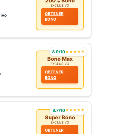
200% Bono
EXCLUSIVO
OBTENER
Vivo
BONO
8.9/10
★★★★★
Bono Max
EXCLUSIVO
OBTENER
e
BONO
8.7/10
★★★★★
Super Bono
EXCLUSIVO
OBTENER