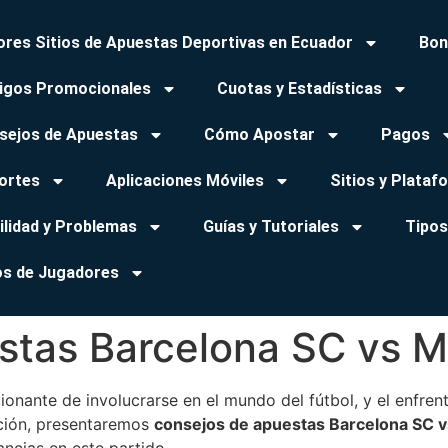
ores Sitios de Apuestas Deportivas en Ecuador
Bon
igos Promocionales
Cuotas y Estadísticas
sejos de Apuestas
Cómo Apostar
Pagos
ortes
Aplicaciones Móviles
Sitios y Plataf
ilidad y Problemas
Guías y Tutoriales
Tipos
os de Jugadores
stas Barcelona SC vs 
onante de involucrarse en el mundo del fútbol, y el enfre
ación, presentaremos
consejos de apuestas Barcelona SC 