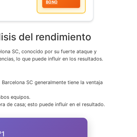
BONO
sis del rendimiento
elona SC, conocido por su fuerte ataque y
cias, lo que puede influir en los resultados.
 Barcelona SC generalmente tiene la ventaja
mbos equipos.
 de casa; esto puede influir en el resultado.
°1