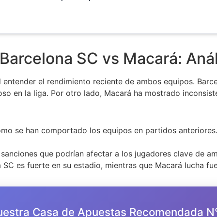
Barcelona SC vs Macará: Análi
ial entender el rendimiento reciente de ambos equipos. Barc
so en la liga. Por otro lado, Macará ha mostrado inconsisten
mo se han comportado los equipos en partidos anteriores.
 sanciones que podrían afectar a los jugadores clave de a
SC es fuerte en su estadio, mientras que Macará lucha fuera
uestra Casa de Apuestas Recomendada N