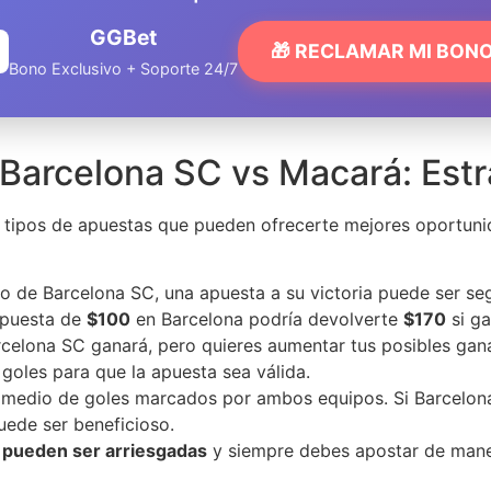
GGBet
🎁 RECLAMAR MI BON
Bono Exclusivo + Soporte 24/7
Barcelona SC vs Macará: Estr
es tipos de apuestas que pueden ofrecerte mejores oportun
 de Barcelona SC, una apuesta a su victoria puede ser seg
apuesta de
$100
en Barcelona podría devolverte
$170
si ga
celona SC ganará, pero quieres aumentar tus posibles gana
goles para que la apuesta sea válida.
omedio de goles marcados por ambos equipos. Si Barcelona 
uede ser beneficioso.
 pueden ser arriesgadas
y siempre debes apostar de maner