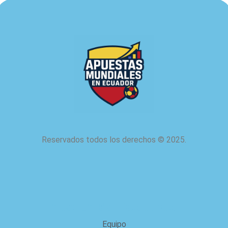
Reservados todos los derechos
©
2025.
acerca de nosotros
Equipo