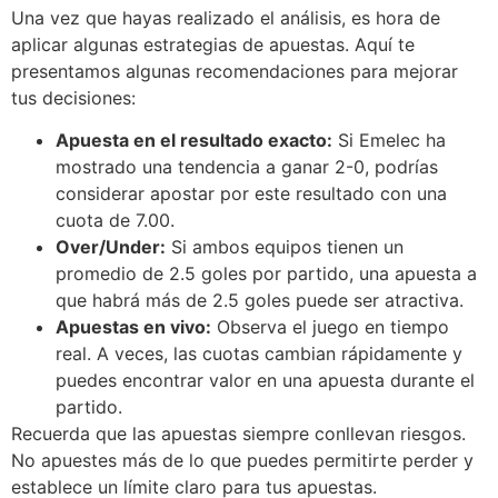
Una vez que hayas realizado el análisis, es hora de
aplicar algunas estrategias de apuestas. Aquí te
presentamos algunas recomendaciones para mejorar
tus decisiones:
Apuesta en el resultado exacto:
Si Emelec ha
mostrado una tendencia a ganar 2-0, podrías
considerar apostar por este resultado con una
cuota de 7.00.
Over/Under:
Si ambos equipos tienen un
promedio de 2.5 goles por partido, una apuesta a
que habrá más de 2.5 goles puede ser atractiva.
Apuestas en vivo:
Observa el juego en tiempo
real. A veces, las cuotas cambian rápidamente y
puedes encontrar valor en una apuesta durante el
partido.
Recuerda que las apuestas siempre conllevan riesgos.
No apuestes más de lo que puedes permitirte perder y
establece un límite claro para tus apuestas.