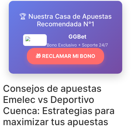
🏆 Nuestra Casa de Apuestas
Recomendada N°1
GGBet
Bono Exclusivo + Soporte 24/7
🎁 RECLAMAR MI BONO
Consejos de apuestas
Emelec vs Deportivo
Cuenca: Estrategias para
maximizar tus apuestas