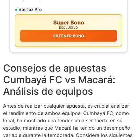
Interfaz Pro
Super Bono
EXCLUSIVO
OBTENER BONO
Consejos de apuestas
Cumbayá FC vs Macará:
Análisis de equipos
Antes de realizar cualquier apuesta, es crucial analizar
el rendimiento de ambos equipos. Cumbayá FC, como
local, ha mostrado una tendencia a ser fuerte en su
estadio, mientras que Macará ha tenido un desempeño
variable durante la temporada. Considera los siguientes