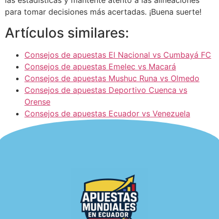
las estadísticas y mantente atento a las alineaciones
para tomar decisiones más acertadas. ¡Buena suerte!
Artículos similares:
Consejos de apuestas El Nacional vs Cumbayá FC
Consejos de apuestas Emelec vs Macará
Consejos de apuestas Mushuc Runa vs Olmedo
Consejos de apuestas Deportivo Cuenca vs
Orense
Consejos de apuestas Ecuador vs Venezuela