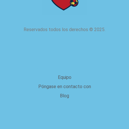
Reservados todos los derechos
©
2025.
acerca de nosotros
Equipo
Póngase en contacto con
Blog
Legal