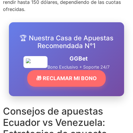
rendir hasta 150 dólares, dependiendo de las cuotas
ofrecidas.
🏆 Nuestra Casa de Apuestas
Recomendada N°1
GGBet
Bono Exclusivo + Soporte 24/7
🎁 RECLAMAR MI BONO
Consejos de apuestas
Ecuador vs Venezuela: