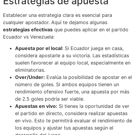
Estrategias de apuesta
Establecer una estrategia clara es esencial para
cualquier apostador. Aquí te dejamos algunas
estrategias efectivas
que puedes aplicar en el partido
Ecuador vs Venezuela:
Apuesta por el local:
Si Ecuador juega en casa,
considera apostarle a su victoria. Las estadísticas
suelen favorecer al equipo local, especialmente en
eliminatorias.
Over/Under:
Evalúa la posibilidad de apostar en el
número de goles. Si ambos equipos tienen un
rendimiento ofensivo fuerte, una apuesta por más
de 2.5 goles podría ser viable.
Apuestas en vivo:
Si tienes la oportunidad de ver
el partido en directo, considera realizar apuestas
en vivo. Esto te permitirá evaluar el rendimiento de
los equipos y ajustar tus apuestas según el
desarrollo del juego.