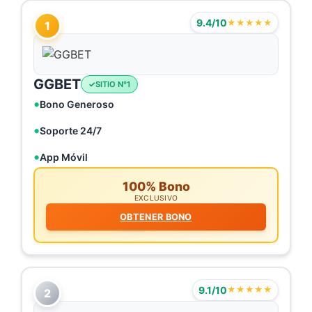
9.4/10
★★★★★
1
GGBET
SITIO N°1
Bono Generoso
Soporte 24/7
App Móvil
100% Bono
EXCLUSIVO
OBTENER BONO
9.1/10
★★★★★
2