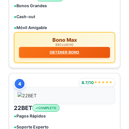
Bonos Grandes
Cash-out
Móvil Amigable
Bono Max
EXCLUSIVO
OBTENER BONO
8.7/10
★★★★★
4
22BET
COMPLETO
Pagos Rápidos
Soporte Experto