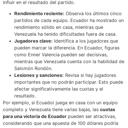
influir en el resultado del partido.
Rendimiento reciente:
Observa los últimos cinco
partidos de cada equipo. Ecuador ha mostrado un
rendimiento sólido en casa, mientras que
Venezuela ha tenido dificultades fuera de casa.
Jugadores clave:
Identifica a los jugadores que
pueden marcar la diferencia. En Ecuador, figuras
como Enner Valencia pueden ser decisivas,
mientras que Venezuela cuenta con la habilidad de
Salomón Rondón.
Lesiones y sanciones:
Revisa si hay jugadores
importantes que no podrán participar. Esto puede
afectar significativamente las cuotas y el
resultado.
Por ejemplo, si Ecuador juega en casa con un equipo
completo y Venezuela tiene varias bajas, las
cuotas
para una victoria de Ecuador
pueden ser atractivas,
considerando que una apuesta de 100 dólares podría