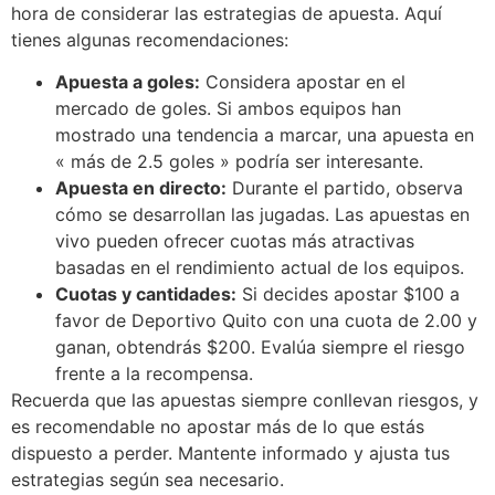
hora de considerar las estrategias de apuesta. Aquí
tienes algunas recomendaciones:
Apuesta a goles:
Considera apostar en el
mercado de goles. Si ambos equipos han
mostrado una tendencia a marcar, una apuesta en
« más de 2.5 goles » podría ser interesante.
Apuesta en directo:
Durante el partido, observa
cómo se desarrollan las jugadas. Las apuestas en
vivo pueden ofrecer cuotas más atractivas
basadas en el rendimiento actual de los equipos.
Cuotas y cantidades:
Si decides apostar $100 a
favor de Deportivo Quito con una cuota de 2.00 y
ganan, obtendrás $200. Evalúa siempre el riesgo
frente a la recompensa.
Recuerda que las apuestas siempre conllevan riesgos, y
es recomendable no apostar más de lo que estás
dispuesto a perder. Mantente informado y ajusta tus
estrategias según sea necesario.