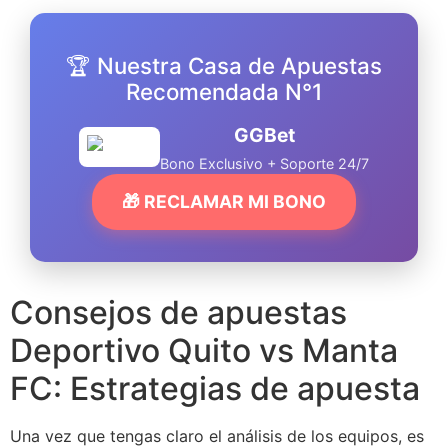
🏆 Nuestra Casa de Apuestas
Recomendada N°1
GGBet
Bono Exclusivo + Soporte 24/7
🎁 RECLAMAR MI BONO
Consejos de apuestas
Deportivo Quito vs Manta
FC: Estrategias de apuesta
Una vez que tengas claro el análisis de los equipos, es