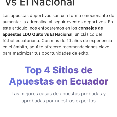
vs El Nacional
Las apuestas deportivas son una forma emocionante de
aumentar la adrenalina al seguir eventos deportivos. En
este artículo, nos enfocaremos en los
consejos de
apuestas LDU Quito vs El Nacional
, un clásico del
fútbol ecuatoriano. Con más de 10 años de experiencia
en el ámbito, aquí te ofreceré recomendaciones clave
para maximizar tus oportunidades de éxito.
Top 4 Sitios de
Apuestas en Ecuador
Las mejores casas de apuestas probadas y
aprobadas por nuestros expertos