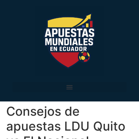
Consejos de
apuestas LDU Quito