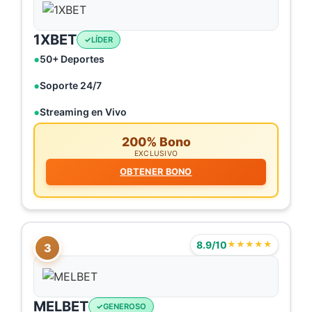
1XBET
LÍDER
50+ Deportes
Soporte 24/7
Streaming en Vivo
200% Bono
EXCLUSIVO
OBTENER BONO
8.9/10
★★★★★
3
MELBET
GENEROSO