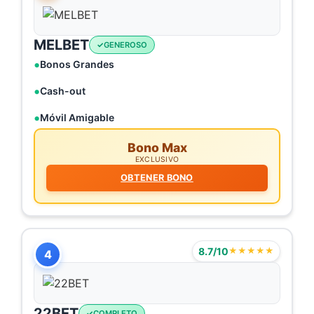
MELBET
GENEROSO
Bonos Grandes
Cash-out
Móvil Amigable
Bono Max
EXCLUSIVO
OBTENER BONO
8.7/10
★★★★★
4
22BET
COMPLETO