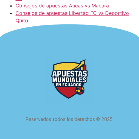
Consejos de apuestas Aucas vs Macará
Consejos de apuestas Libertad FC vs Deportivo
Quito
Reservados todos los derechos
©
2025.