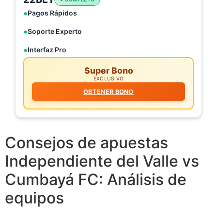
Pagos Rápidos
Soporte Experto
Interfaz Pro
Super Bono
EXCLUSIVO
OBTENER BONO
Consejos de apuestas
Independiente del Valle vs
Cumbayá FC: Análisis de
equipos