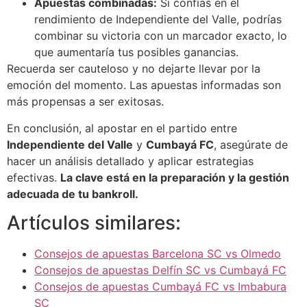
Apuestas combinadas:
Si confías en el
rendimiento de Independiente del Valle, podrías
combinar su victoria con un marcador exacto, lo
que aumentaría tus posibles ganancias.
Recuerda ser cauteloso y no dejarte llevar por la
emoción del momento. Las apuestas informadas son
más propensas a ser exitosas.
En conclusión, al apostar en el partido entre
Independiente del Valle
y
Cumbayá FC
, asegúrate de
hacer un análisis detallado y aplicar estrategias
efectivas.
La clave está en la preparación y la gestión
adecuada de tu bankroll.
Artículos similares:
Consejos de apuestas Barcelona SC vs Olmedo
Consejos de apuestas Delfín SC vs Cumbayá FC
Consejos de apuestas Cumbayá FC vs Imbabura
SC