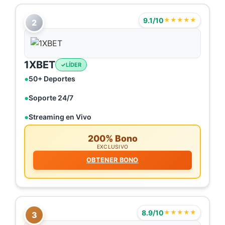
9.1/10
★★★★★
2
1XBET
LÍDER
50+ Deportes
Soporte 24/7
Streaming en Vivo
200% Bono
EXCLUSIVO
OBTENER BONO
8.9/10
★★★★★
3