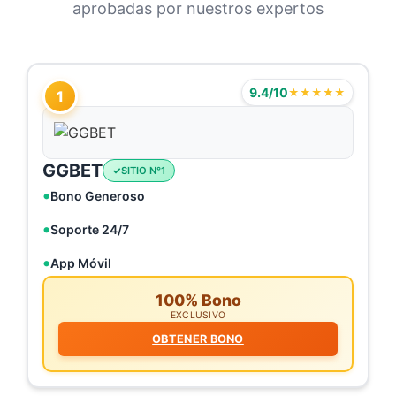
aprobadas por nuestros expertos
9.4/10
★★★★★
1
GGBET
SITIO N°1
Bono Generoso
Soporte 24/7
App Móvil
100% Bono
EXCLUSIVO
OBTENER BONO