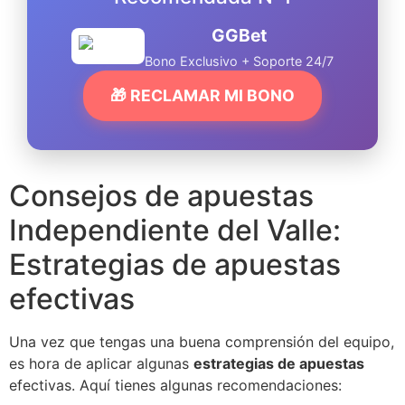
GGBet
Bono Exclusivo + Soporte 24/7
🎁 RECLAMAR MI BONO
Consejos de apuestas
Independiente del Valle:
Estrategias de apuestas
efectivas
Una vez que tengas una buena comprensión del equipo,
es hora de aplicar algunas
estrategias de apuestas
efectivas. Aquí tienes algunas recomendaciones: