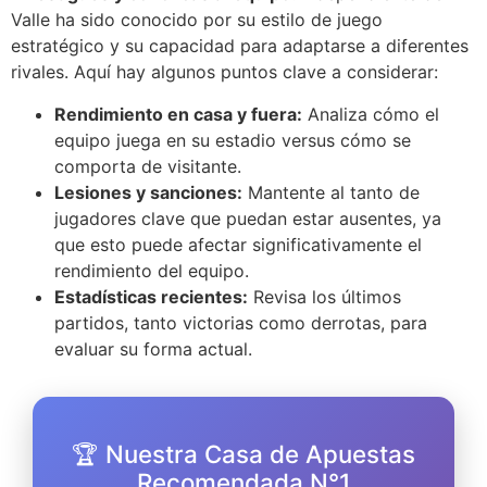
Valle ha sido conocido por su estilo de juego
estratégico y su capacidad para adaptarse a diferentes
rivales. Aquí hay algunos puntos clave a considerar:
Rendimiento en casa y fuera:
Analiza cómo el
equipo juega en su estadio versus cómo se
comporta de visitante.
Lesiones y sanciones:
Mantente al tanto de
jugadores clave que puedan estar ausentes, ya
que esto puede afectar significativamente el
rendimiento del equipo.
Estadísticas recientes:
Revisa los últimos
partidos, tanto victorias como derrotas, para
evaluar su forma actual.
🏆 Nuestra Casa de Apuestas
Recomendada N°1