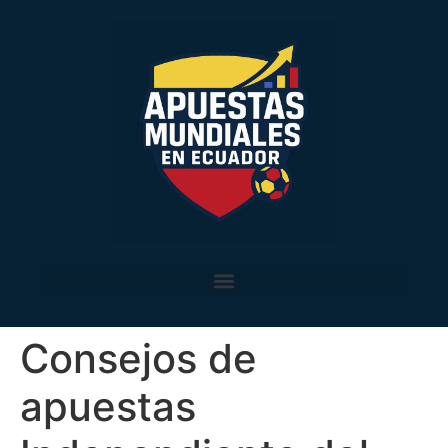
Consejos de
apuestas