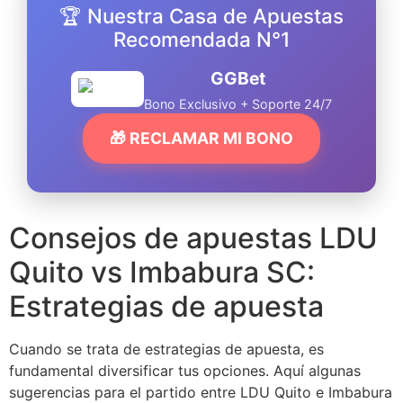
🏆 Nuestra Casa de Apuestas
Recomendada N°1
GGBet
Bono Exclusivo + Soporte 24/7
🎁 RECLAMAR MI BONO
Consejos de apuestas LDU
Quito vs Imbabura SC:
Estrategias de apuesta
Cuando se trata de estrategias de apuesta, es
fundamental diversificar tus opciones. Aquí algunas
sugerencias para el partido entre LDU Quito e Imbabura