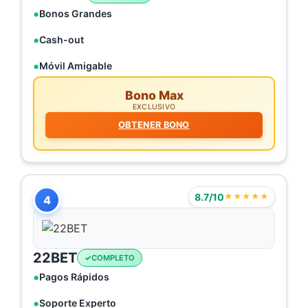
Bonos Grandes
Cash-out
Móvil Amigable
Bono Max
EXCLUSIVO
OBTENER BONO
8.7/10
★★★★★
4
22BET
COMPLETO
Pagos Rápidos
Soporte Experto