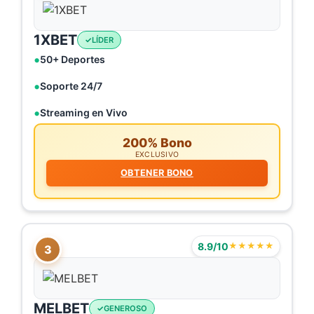
1XBET
LÍDER
50+ Deportes
Soporte 24/7
Streaming en Vivo
200% Bono
EXCLUSIVO
OBTENER BONO
8.9/10
★★★★★
3
MELBET
GENEROSO