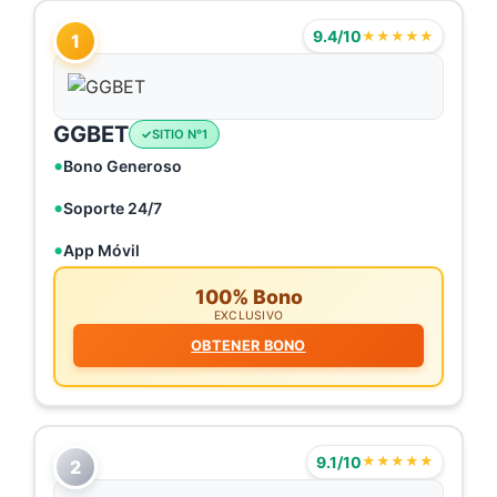
9.4/10
★★★★★
1
GGBET
SITIO N°1
Bono Generoso
Soporte 24/7
App Móvil
100% Bono
EXCLUSIVO
OBTENER BONO
9.1/10
★★★★★
2