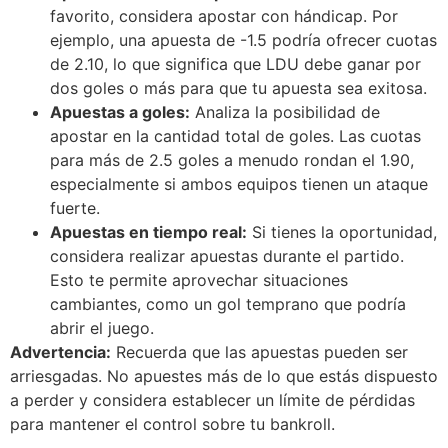
favorito, considera apostar con hándicap. Por
ejemplo, una apuesta de -1.5 podría ofrecer cuotas
de 2.10, lo que significa que LDU debe ganar por
dos goles o más para que tu apuesta sea exitosa.
Apuestas a goles:
Analiza la posibilidad de
apostar en la cantidad total de goles. Las cuotas
para más de 2.5 goles a menudo rondan el 1.90,
especialmente si ambos equipos tienen un ataque
fuerte.
Apuestas en tiempo real:
Si tienes la oportunidad,
considera realizar apuestas durante el partido.
Esto te permite aprovechar situaciones
cambiantes, como un gol temprano que podría
abrir el juego.
Advertencia:
Recuerda que las apuestas pueden ser
arriesgadas. No apuestes más de lo que estás dispuesto
a perder y considera establecer un límite de pérdidas
para mantener el control sobre tu bankroll.