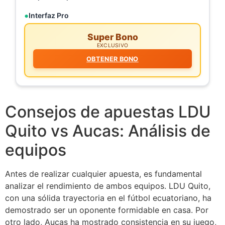
Interfaz Pro
Super Bono
EXCLUSIVO
OBTENER BONO
Consejos de apuestas LDU
Quito vs Aucas: Análisis de
equipos
Antes de realizar cualquier apuesta, es fundamental
analizar el rendimiento de ambos equipos. LDU Quito,
con una sólida trayectoria en el fútbol ecuatoriano, ha
demostrado ser un oponente formidable en casa. Por
otro lado, Aucas ha mostrado consistencia en su juego,