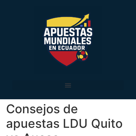
Consejos de
apuestas LDU Quito