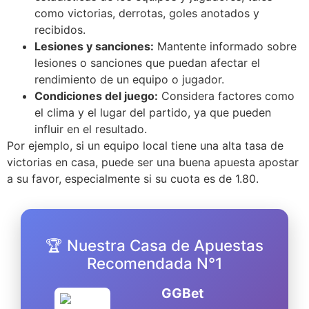
como victorias, derrotas, goles anotados y
recibidos.
Lesiones y sanciones:
Mantente informado sobre
lesiones o sanciones que puedan afectar el
rendimiento de un equipo o jugador.
Condiciones del juego:
Considera factores como
el clima y el lugar del partido, ya que pueden
influir en el resultado.
Por ejemplo, si un equipo local tiene una alta tasa de
victorias en casa, puede ser una buena apuesta apostar
a su favor, especialmente si su cuota es de 1.80.
🏆 Nuestra Casa de Apuestas
Recomendada N°1
GGBet