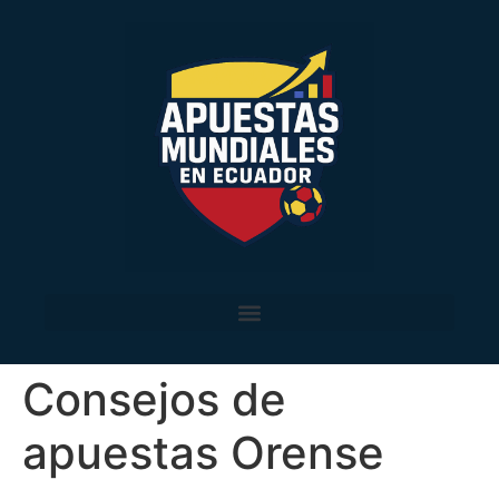
Consejos de
apuestas Orense