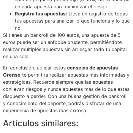
en cada apuesta para minimizar el riesgo.
Registra tus apuestas:
Lleva un registro de todas
tus apuestas para analizar lo que funciona y lo que
no.
Si tienes un bankroll de 100 euros, una apuesta de 5
euros puede ser un enfoque prudente, permitiéndote
realizar múltiples apuestas sin arriesgar todo tu capital
en una sola.
En conclusión, aplicar estos
consejos de apuestas
Orense
te permitirá realizar apuestas más informadas y
estratégicas. Recuerda siempre que las apuestas
conllevan riesgos y nunca apuestes más de lo que estás
dispuesto a perder. Con una buena gestión de bankroll
y conocimiento del deporte, podrás disfrutar de una
experiencia de apuestas más exitosa.
Artículos similares: