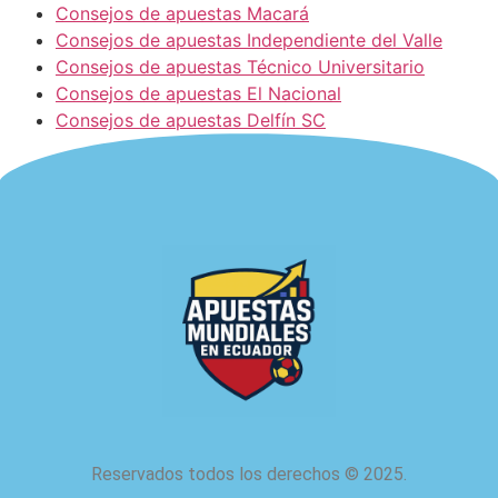
Consejos de apuestas Macará
Consejos de apuestas Independiente del Valle
Consejos de apuestas Técnico Universitario
Consejos de apuestas El Nacional
Consejos de apuestas Delfín SC
Reservados todos los derechos
©
2025.