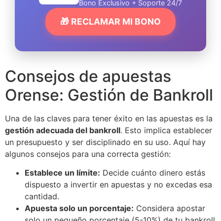
Bono Exclusivo + Soporte 24/7
🎁 RECLAMAR MI BONO
Consejos de apuestas
Orense: Gestión de Bankroll
Una de las claves para tener éxito en las apuestas es la
gestión adecuada del bankroll
. Esto implica establecer
un presupuesto y ser disciplinado en su uso. Aquí hay
algunos consejos para una correcta gestión:
Establece un límite:
Decide cuánto dinero estás
dispuesto a invertir en apuestas y no excedas esa
cantidad.
Apuesta solo un porcentaje:
Considera apostar
solo un pequeño porcentaje (5-10%) de tu bankroll